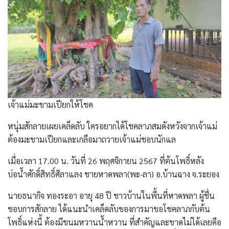
เจ้าแม่มะขามเปียกให้โชค
หนุ่มสักลายเผยเคล็ดลับ ใครอยากได้โชคลาภสมดังหวังจากเจ้าแม่
ต้องมะขามเปียกและเกลือมาถวายเจ้าแม่ชอบนักแล
เมื่อเวลา 17.00 น. วันที่ 26 พฤศจิกายน 2567 ที่ต้นโพธิ์หลัง
บ่อน้ำศักดิ์สิทธิ์ศิลาแลง ชายหาดพลา(พะ-ลา) อ.บ้านฉาง จ.ระยอง
นายธนากิจ ทองระอา อายุ 48 ปี ชาวบ้านในพื้นที่หาดพลา ผู้ชื่น
ชอบการสักลาย ได้แนะนำเคล็ดลับของการมาขอโชคลาภกับต้น
โพธิ์แห่งนี้ ต้องมีขนมหวานน้ำหวาน ที่สำคัญและขาดไม่ได้เลยคือ