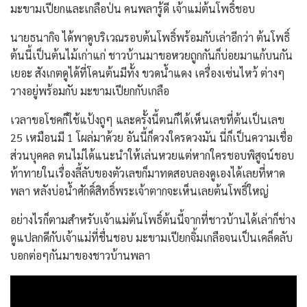
มะขามเปียกและเกลือป่น คนพลารู้ดี เจ้าแม่ต้นโพธิ์ชอบ
นายธนากิจ ได้พาดูบริเวณรอบต้นโพธิ์พร้อมกับเล่าอีกว่า ต้นโพธิ์
ต้นนี้เป็นต้นไม้เก่าแก่ ชาวบ้านมาขอหวยถูกกันก็บ่อยมาแก้บนกัน
เยอะ สังเกตดูได้ที่โคนต้นมีทั้ง ขวดน้ำแดง เครื่องเซ่นไหว้ ต่างๆ
วางอยู่พร้อมกับ มะขามเปียกกับเกลือ
เวลาขอโชคก็ใช้แป้งถูๆ และครั้งนี้ตนก็ได้เห็นเลขที่ต้นเป็นเลข
25 เหมือนมี 1 โผล่มาด้วย อันนี้ก็ดวงใครดวงมัน นี่ก็เป็นความเชื่อ
ส่วนบุคคล ตนไม่ได้แนะนำให้เล่นหวยแต่หากใครชอบพิสูจน์ชอบ
ท้าทายในเรื่องลี้ลับของตัวเลขก็มาทดสอบลองดูเองได้เลยที่หาด
พลา หลังบ่อน้ำศักดิ์สิทธิ์พระเจ้าตากจะเห็นเลยต้นโพธิ์ใหญ่
อย่างไรก็ตามสำหรับเจ้าแม่ต้นโพธิ์ต้นนี้จากที่ชาวบ้านได้เล่าก็ช่าง
ดูแปลกดีกับเจ้าแม่ที่ชื่นชอบ มะขามเปียกจิ้มเกลือจนเป็นเคล็ดลับ
บอกต่อๆกันมาของชาวบ้านพลา