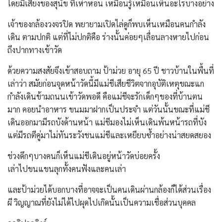
โดยมีเสียงของสุนัข ที่เห่าหอน เหมือนรู้เหมือนเห็นอะไรบางอย่าง
เจ้าของกล้องวงจรปิด พยายามเปิดไล่ดูก็พบเห็นเหมือนคนกำลัง
เดิน ตามปกติ แต่ที่ไม่ปกติคือ ร่างนั้นค่อยๆเลื่อนลางหายไปก่อน
ถึงปากทางเข้าวัด
ด้วยความสงสัยจึงเข้าสอบถาม ป้าม่วย อายุ 65 ปี ชาวบ้านในพื้นที่
เล่าว่า สมัยก่อนจุดหน้าวัดนี้มีแม่ชีเสียชีวิตจากอุบัติเหตุขณะแก
กำลังเดินข้ามถนนเข้าวัดพอดี คือแม่ชีจะรักเด็กๆของที่บ้านตน
มาก คอยนำอาหาร ขนมมาฝากเป็นประจำ แต่วันนั้นขณะที่แม่ชี
เดินออกมามีรถบังด้านหน้า แม่ชีมองไม่เห็นเดินพ้นหน้ารถที่บัง
แต่มีรถตีคู่มาไม่ทันระวังชนแม่ชีและเหยียบซ้ำอย่างน่าสยดสยอง
ช่วงดึกๆบางคนก็เห็นแม่ชีเดินอยู่หน้าวัดบ่อยครั้ง
เล่าไปขนแขนลุกทั้งคนฟังและคนเล่า
และป้าม่วยได้บอกบางที่อาจจะเป็นคนเดินผ่านกล้องก็ได้ส่วนเรื่อง
ผี วิญญาณที่ยังไม่ได้ไปผุดไปเกิดนั้นเป็นความเชื่อส่วนบุคคล