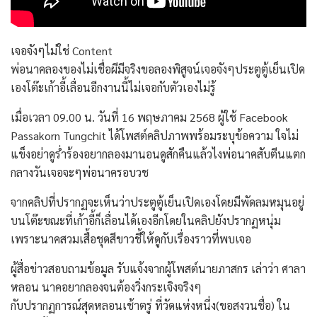
เจอจังๆไม่ใช่ Content
พ่อนาคลองของไม่เชื่อผีมีจริงขอลองพิสูจน์เจอจังๆประตูตู้เย็นเปิด
เองโต๊ะเก้าอี้เลื่อนอีกงานนี้ไม่เจอกับตัวเองไม่รู้
เมื่อเวลา 09.00 น. วันที่ 16 พฤษภาคม 2568 ผู้ใช้ Facebook
Passakorn Tungchit ได้โพสต์คลิปภาพพร้อมระบุข้อความ ใจไม่
แข็งอย่าดูร่ำร้องอยากลองมานอนดูสักคืนแล้วไงพ่อนาคสับตีนแตก
กลางวันเจอจะๆพ่อนาครอบวช
จากคลิปที่ปรากฏจะเห็นว่าประตูตู้เย็นเปิดเองโดยมีพัดลมหมุนอยู่
บนโต๊ะขณะที่เก้าอี้ก็เลื่อนได้เองอีกโดยในคลิปยังปรากฏหนุ่ม
เพราะนาคสวมเสื้อชุดสีขาวชี้ให้ดูกับเรื่องราวที่พบเจอ
ผู้สื่อข่าวสอบถามข้อมูล รับแจ้งจากผู้โพสต์นายภาสกร เล่าว่า ศาลา
หลอน นาคอยากลองจนต้องวิ่งกระเจิงจริงๆ
กับปรากฏการณ์สุดหลอนเช้าตรู่ ที่วัดแห่งหนึ่ง(ขอสงวนชื่อ) ใน