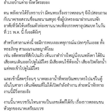
อำเภอบ้านค่าย จังหวัดระยอง
ตน หลังจากได้รับทราบว่า มีคนพบเรื่องราวหลอนๆ จึงไปสอบถาม
กับนาค(ขอสงวนชื่อและนามสกุล) ซึ่งผู้ปกครองมาฝากนอนพัก
อาศัยที่วัดให้เตรียมตัวท่องขานนาคเพื่อบรรพชาอุปสมบท ในวัน
ที่ 21 พ.ค. นี้ ก็เจอดีจังๆ
สำหรับศาลาแห่งนี้ จะมีการพบเจอเหตุการณ์แปลกๆกันเยอะ ทั้ง
พระภิกษุ สามเณรและญาติโยม
เช่น อดีตพระที่สึกไปแลัว เห็นเงาดำร่างใหญ่นั่งบนหลังคา ได้ยิน
เสียงคนเดินออกไปดูไม่มีใคร มีเสียงคนใช้ห้องน้ำ เสียงเปิดก๊อกน้ำ
แต่พอเข้าไปดูไม่มีใคร
และเช้านี้สดๆร้อนๆ นาคจะเอาน้ำที่พระบิณฑบาตรไปแช่ในตู้
เย็นในศาลา เห็นพัดลมที่ไม่ได้เปิดกำลังทำงาน ส่ายหน้าทักทาย
งานนี้มีวิ่งกระเจิง
งานนี้นาคบวชวันไหนอาจเป็นเลขเด็ดก็ได้กับ เรื่องราวหลอนขน
หัวลุกของนาคเตรียมบวช