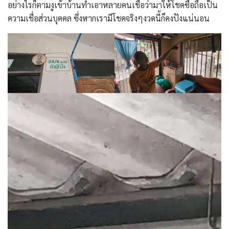
อย่างไรก็ตามงูเข้าบ้านทำเอาหลายคนเชื่อว่ามาให้โชคซื่อถือเป็น
ความเชื่อส่วนบุคคล ซึ่งหากเรามีโชคจริงๆงวดนี้ก็คงปังแน่นอน