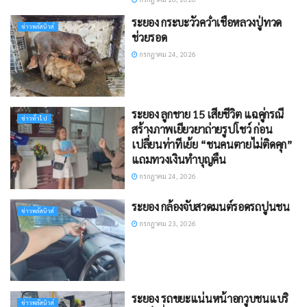
ระยอง กระบะวัวคว่ำเชื่อหลวงปู่ทวด
ข่าวพลัสนิวส์
ช่วยรอด​
กรกฎาคม 24, 2026
ระยอง ลูกชาย 15 เสียชีวิต แฉคู่กรณี
ข่าวทั่วไป
สร้างภาพเยียวยาถ่ายรูปโชว์ ก่อน
เปลี่ยนท่าทีเย้ย “ชนคนตายไม่ติดคุก”
แถมทวงเงินทำบุญคืน
กรกฎาคม 24, 2026
ระยอง กล้องจับสวดมนต์รอดรถปูนชน
ข่าวพลัสนิวส์
กรกฎาคม 23, 2026
ระยอง รถขยะแน่นหน้าอกวูบชนแบริ
ข่าวพลัสนิวส์