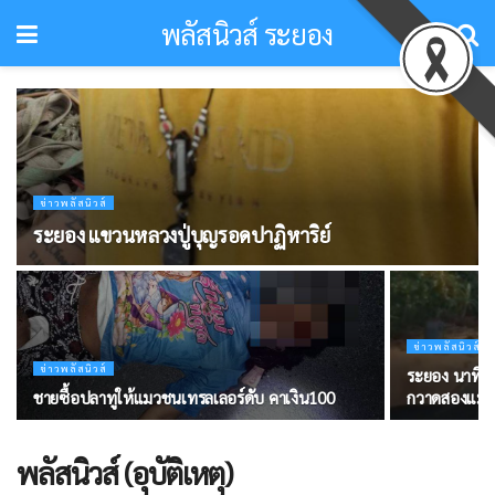
พลัสนิวส์ ระยอง
ข่าวพลัสนิวส์
ระยอง ​แขวนหลวงปู่บุญรอดปาฏิหาริย์
ข่าวพลัสนิวส์
ข่าวพลัสนิวส์
ระยอง นาทีเฉี
ชายซื้อปลาทูให้แมวชนเทรลเลอร์ดับ คาเงิน100
กวาดสองแม่ลู
พลัสนิวส์ (อุบัติเหตุ)