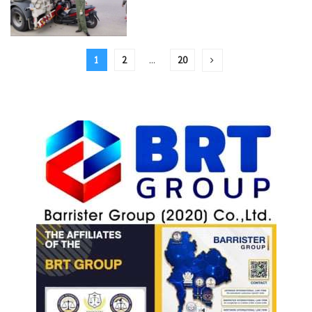
1
2
…
20