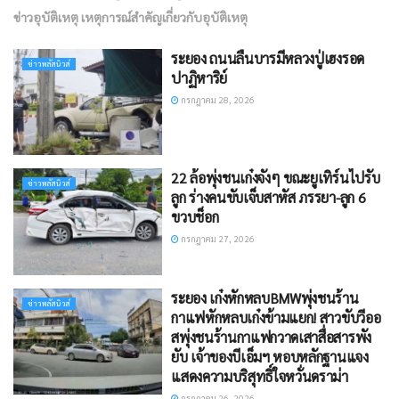
ข่าวอุบัติเหตุ เหตุการณ์สำคัญเกี่ยวกับอุบัติเหตุ
ระยอง ถนนลื่นบารมีหลวงปู่เฮงรอด
ข่าวพลัสนิวส์
ปาฏิหาริย์
กรกฎาคม 28, 2026
22 ล้อพุ่งชนเก๋งจังๆ ขณะยูเทิร์นไปรับ
ข่าวพลัสนิวส์
ลูก ร่างคนขับเจ็บสาหัส ภรรยา-ลูก 6
ขวบช็อก
กรกฎาคม 27, 2026
ระยอง เก๋งหักหลบBMWพุ่งชนร้าน
ข่าวพลัสนิวส์
กาแฟ​หักหลบเก๋งข้ามแยก! สาวขับวีออ
สพุ่งชนร้านกาแฟกวาดเสาสื่อสารพัง
ยับ เจ้าของบีเอ็มฯ หอบหลักฐานแจง
แสดงความบริสุทธิ์ใจหวั่นดราม่า
กรกฎาคม 26, 2026