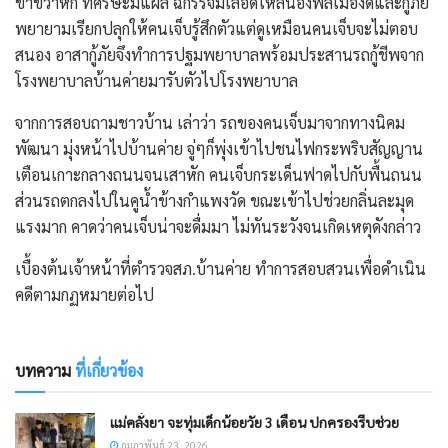
ขาขวาหัก ที่ศีรษะมีแผล ฉกรรจ์มีเลือดไหลนองพลเมืองดีและกู้ภัย
พยายามเรียกปลุกให้คนเจ็บรู้สึกตัวแต่ดูเหมือนคนเจ็บจะไม่ตอบ
สนอง อาสากู้ภัยจึงทำการปฐมพยาบาลพร้อมประสานรถกู้ชีพจาก
โรงพยาบาลบ้านค่ายมารับตัวไปโรงพยาบาล
จากการสอบถามชาวบ้าน เล่าว่า รถของคนเจ็บมาจากทางนิคม
พัฒนา มุ่งหน้าไปบ้านค่าย จู่ๆก็พุ่งเข้าไปชนไฟกระพริบสัญญาน
เตือนเกาะกลางถนนจนเสาหัก คนเจ็บกระเด็นฟาดไปกับพื้นถนน
ส่วนรถตกลงไปในคูน้ำข้างกำแพงวัด ขณะเข้าไปช่วยกลิ่นละมุด
แรงมาก คาดว่าคนเจ็บน่าจะดื่มมา ไม่ทันระวังจนเกิดเหตุดังกล่าว
เบื้องต้นเจ้าหน้าที่ตำรวจสภ.บ้านค่าย ทำการสอบสวนเพื่อดำเนิน
คดีตามกฏหมายต่อไป
บทความ
ที่เกี่ยวข้อง
แม่คลั่งยา จะทุ่มเด็กน้อยวัย 3 เดือน ปกครองรีบช่วย
กุมภาพันธ์ 23, 2026