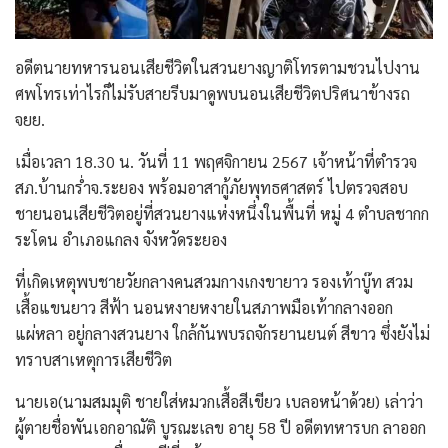
อดีตนายทหารนอนเสียชีวิตในสวนยางญาติโทรตามชวนไปงาน
ศพโทรเท่าไรก็ไม่รับสายรีบมาดูพบนอนเสียชีวิตปริศนาข้างรถ
จยย.
เมื่อเวลา 18.30 น. วันที่ 11 พฤศจิกายน 2567 เจ้าหน้าที่ตำรวจ
สภ.บ้านกร่ำจ.ระยอง พร้อมอาสากู้ภัยพุทธศาสตร์ ไปตรวจสอบ
ชายนอนเสียชีวิตอยู่ที่สวนยางแห่งหนึ่งในพื้นที่ หมู่ 4 ตำบลชากก
ระโดน อำเภอแกลง จังหวัดระยอง
ที่เกิดเหตุพบชายวัยกลางคนสวมกางเกงขายาว รองเท้าบู๊ท สวม
เสื้อแขนยาว สีฟ้า นอนหงายหงายในสภาพมือเท้ากลางออก
แผ่หลา อยู่กลางสวนยาง ใกล้กันพบรถจักรยานยนต์ สีขาว ซึ่งยังไม่
ทราบสาเหตุการเสียชีวิต
นายเอ(นามสมมุติ ชายใส่หมวกเสื้อสีเขียว เบลอหน้าด้วย) เล่าว่า
ผู้ตายชื่อพันเอกอาณัติ บูรณะเลข อายุ 58 ปี อดีตทหารบก ลาออก