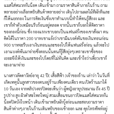
แมสใส่หมวกกันน็อค เดินเข้ามา ถามราคาสินค้าภายในร้าน ถาม
หลายอย่างเลือกหยิบสินค้าหลายอย่าง เดินไปถามผลไม้ทีผักทีและ
ก็ให้แยกกอง ในการคิดเงินซึ่งเขาทำแบบนี้ทำให้ตนรู้สึกงง และ
เขาก็ทำตัวเหมือนรีบร้อนอยู่ตลอด จากนั้นเขาก็บอกให้คิดราคา
ของกองนี้ก่อน ซึ่ง กองแรกเขาบอกเป็นแฟนฝรั่งของเขาสั่งมา ตน
คิดได้ในราคา 200 บาทเขาแจ้งว่าเขามีแบงค์พันขอเงินทอนก่อน
900 บาทจะรีบเอาเงินทอนและของไปให้แฟนฝรั่งก่อน แล้วจะไป
เอาแบงค์พันมาจ่ายซึ่งตอนนั้นตนก็รู้สึกยุ่งๆเพราะเขาซื้อของ
เยอะจึงให้เงินและของไปโดยที่ไม่ทันคิด และเข้าใจว่าเดี๋ยวเขาก็
จะเอามาจ่าย
นางสาวลัดดาวัลย์อายุ 42 ปี( เสื้อสีฟ้า )เจ้าของร้าน เล่าว่า ในวันที่
เกิดเหตุนั้นลูกสาวของตนอยู่ร้านเพียงคนเดียว ตนเปิดร้านมาได้
10 วันเอง จากคลิปวงจรปิดจะเห็นว่า ผู้หญิงอายุประมาณ ถึง 45 ปี
รูปร่าง สูง ผิวดำสะโพกใหญ่ สวมเสื้อแขนยาวปิดแมสใส่หมวกกัน
น็อคปิดบังใบหน้า เดินเข้ามาหยิบผักบุ้งก่อนและสอบถามราคา
สินค้าต่างๆภายในร้านเดินหยิบของเข้าออก และ คุยโทรศัพท์อยู่