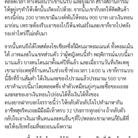
ตลอดเวลา ทำเหมือนว่าเขานั้นรีบ และยุ่งมาก สร้างสถานการณ์
ให้ดูยุ่งๆทำให้เด็กนั้นเกิดงงไปด้วย. จากนั้นเขาก็บอกให้คิดสินค้า
ตรงนี้ก่อน 200 บาทเขามีแบงค์พันให้ทอน 900 บาท เอาเงินทอน
มาก่อน เพราะต้องรีบเอาของไปให้แฟนฝรั่งและเขาก็จากไปหลัง
รอเท่าไหร่ก็ไม่กลับมา
จากนั้นตนจึงได้โพสต์ลงโซเชียลซึ่งก็มีคนมาคอมเมนต์ ทั้งคอมเม้น
ใต้ ภาพและในแชทส่วนตัว ว่าผู้หญิงคนนี้ทำ พฤติการณ์แบบนี้มา
นานแล้ว บางคนโดนมาตั้งแต่ปีที่แล้ว และเมื่อวานวันที่เกิดเหตุ
เขามาก่อเหตุที่ร้านตนในช่วงเช้าช่วงเวลา 14:00 น เขาก็การแบบ
นี้อีกที่ร้านส้มตำ ได้เงินและของไปรวมแล้วประมาณ 500 บาท
เขาทำแบบนี้มาโดยตลอดซึ่ง ทำตัวเหมือนยุ่งๆและซื้อของเยอะ
และจะขอเอาเงินทอนไปก่อนได้ทั้งเงินได้ทั้งของ
ตนอยากฝากบอกโจรรายนี้ว่า ให้กลับตัวกลับใจไปทำมาหากิน
อาชีพสุจริตเถอะมีมือมีเท้าครบ 32 ประการทุกอย่าง ถ้ากลับตัว
กลับใจเอาเงินมาคืนตนและคนอื่นๆที่ไปหลอกเขามาตนก็ยินดีที่
จะให้อภัยพร้อมที่จะถอนแจ้งความ