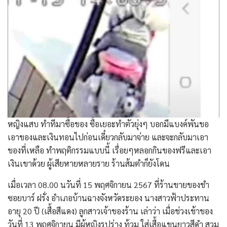
หญิงแสบ ทำทีมาซื้อของ ซื้อเยอะทำตัวยุ่งๆ บอกมีแบงค์พันขอ
เอาของและเงินทอนไปก่อนเดี๋ยวกลับมาจ่าย และจะกลับมาเอา
ของที่เหลือ ทำพฤติกรรมแบบนี้ เรื่อยๆหลอกกินของฟรีและเอา
เงินเขาด้วย ผู้เสียหายหลายราย ร้านส้มตำก็ยังโดน
เมื่อเวลา 08.00 นวันที่ 15 พฤศจิกายน 2567 ที่ร้านขายของชำ
ซอยบาร์ ฝรั่ง อำเภอบ้านฉางจังหวัดระยอง นางสาวฟ้าประทาน
อายุ 20 ปี (เสื้อสีแดง) ลูกสาวเจ้าของร้าน เล่าว่า เมื่อช่วงเช้าของ
วันที่ 13 พฤศจิกายน มีผู้หญิงรูปร่าง ท้วม ใส่เสื้อแขนยาวสีดำ สวม