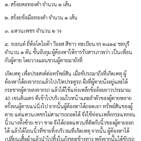
๑. สร้อยคอทองคำ จํานวน ๑ เส้น
๒. สร้อยข้อมือทองคำ จำนวน ๑ เส้น
๓. แหวนเพชร จํานวน ๒ วง
๔. รถยนต์ ยี่ห้อโตโยต้า วีออส สีขาว ทะเบียน จร ๒๘๑๔ ชลบุรี
จำนวน ๑ คัน ชั้นจับกุม ผู้ต้องหาให้การรับสารภาพว่า เป็นเพื่อน
กับผู้ตาย โดยวางแผนชวนผู้ตายมายังที่
เกิดเหตุ เพื่อประสงค์ต่อทรัพย์สิน เมื่อขับรถมาถึงที่เกิดเหตุ ผู้
ต้องหาได้ลงจากรถแล้วไปเปิดประตูรถ ฝั่งที่ผู้ตายนั่งอยู่และได้
กระชากผู้ตายลงจากรถ แล้วได้ใช้แท่งเหล็กข้ออ้อยยาวประมาณ
40 เซนติเมตร ตีเข้าไปบริเวณใบหน้าและลำตัวของผู้ตายหลาย
ครั้งจนผู้ตายแน่นิ่งไป จากนั้นผู้ต้องหาได้ถอดเอา ทรัพย์สินของผู้
ตาย แต่แหวนเพชรไม่สามารถถอดได้ จึงใช้ท่อนเหล็กกระแทกจน
นิ้วนางทั้งซ้าย-ขวา ขาด จึงได้ถอดแหวนที่ติดกับนิ้วของผู้ตายออก
ได้ แล้วได้โยนนิ้วที่ขายทิ้งบริเวณที่เกิดเหตุ จากนั้น ผู้ต้องหาได้
เปลี่ยนเสื้อผ้าแล้วนำไปทิ้งในถังขยะข้างทาง หลังจากนั้นได้ขับรถ