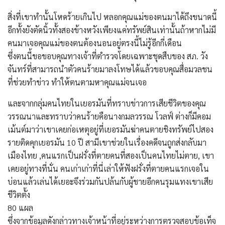
สิ่งที่เขาทำนั้นโหดร้ายเกินไป หลอกคุณแม่ของตนมาได้ถึงขนาดนี้
อีกทั้งยังตัดนิ้วทั้งสองข้างหวังเพียงแค่ทรัพย์สินเท่านั้นถ้าหากไม่มี
คนมาเจอคุณแม่ของตนต้องนอนอยู่ตรงนี้ไม่รู้อีกกี่เดือน
ซึ่งตนนี้ขอขอบคุณทางเจ้าที่ตำรวจโดยเฉพาะชุดสืบของ สภ. วัง
จันทร์ที่สามารถนำตัวคนร้ายมาลงโทษได้แล้วขอบคุณสื่อมวลชน
ที่ช่วยทำข่าว ทำให้ตนตามหาคุณแม่จนเจอ
และจากกลุ่มคนไทยในเยอรมันที่ทราบข่าวการเสียชีวิตของคุณ
วรรณนาและทราบว่าคนร้ายคือนางกมลวรรณ โวลฟ์ ต่างก็มีคอม
เม้นต์มาว่าเขาเคยก่อเหตุอยู่ที่เยอรมันฆ่าคนตายชิงทรัพย์ไปสอง
รายติดคุกเยอรมัน 10 ปี สามีเขาช่วยในเรื่องคดีจนถูกส่งกลับมา
เมืองไทย ,คนแรกเป็นฝรั่งที่ตายคนที่สองเป็นคนไทยไม่ตาย, เขา
เคยอยู่ทางที่นั่น คนเก่าเก่าที่นี่เล่าให้ฟังฝรั่งที่ตายคนแรกเจอใน
บ่อนแล้วเล่นได้เยอะจึงร่วมกันปล้นกับผู้ชายอีกคนรุมแทงเขาเสีย
ชีวิตตั้ง
80 แผล
ซึ่งจากข้อมูลดังกล่าวทางเจ้าหน้าที่อยู่ระหว่างการตรวจสอบข้อเท็จ