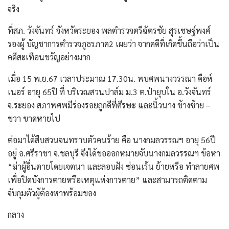
จริง
ที่สภ. วังจันทร์ จังหวัดระยอง พลตำรวจตรีฉัตรชัย สุรเชษฐ์พงศ์
รองผู้ บัญชาการตำรวจภูธรภาค2 เผยว่า จากคดีที่เกิดขึ้นถือว่าเป็น
คดีสะเทือนขวัญอย่างมาก
เมื่อ 15 พ.ย.67 เวลาประมาณ 17.30น. พบศพนางวรรณา คือห์
เนอร์ อายุ 65ปี ที่ บริเวณสวนปาล์ม ม.3 ต.ป่ายุบใน อ.วังจันทร์
จ.ระยอง สภาพศพมีร่องรอยถูกดีที่ศีรษะ และนิ้วนาง ข้างซ้าย –
ขวา ขาดหายไป
ต่อมาได้สืบสวนจนทราบตัวคนร้าย คือ นางกมลวรรณฯ อายุ 56ปี
อยู่ อ.ศรีราชา จ.ชลบุรี จึงได้ขอออกหมายจับนางกมลวรรณฯ ข้อหา
“ฆ่าผู้อื่นตายโดยเจตนา และลอบฝัง ซ่อนเร้น ย้ายหรือ ทำลายศพ
เพื่อปิดบังการตายหรือเหตุแห่งการตาย” และสามารถติดตาม
จับกุมตัวผู้ต้องหาพร้อมของ
กลาง