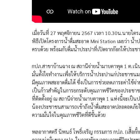
เมื่อวันที่ 27 พฤศจิกายน 2567 เวลา 10.30น.นายไตรภพ
พิธีเปิดโครงการน้ำดื่มสะอาด Mini Station เผยว่า น้
ครบด้วย พร้อมกับดื่มน้ำประปาที่เปิดจากก๊อกให้ประช
กปภ.สาขาบ้านฉาง ณ สถานีจ่ายน้ำมาบตาพุด 1 ต.เนินพร
มั่นตั้งใจทำงานเพื่อให้บริการน้ำประปาแก่ประชาช
มีคุณภาพสะอาดดื่มได้ ซึ่งเป็นการช่วยลดภาระค่าใช้จ
เป็นก้าวสำคัญในการยกระดับคุณภาพชีวิตของประชาชน โด
ที่ติดตั้งอยู่ ณ สถานีจ่ายน้ำมาบตาพุด 1 แห่งนี้จะเป็
น้องประชาชนสามารถเข้าถึงน้ำดื่มสะอาดปลอดอดภัยไ
ความมั่นใจในคุณภาพชีวิตที่ดีขึ้นด้วย
พลอากาศตรี นิพนธ์ โพธิ์เจริญ กรรมการ กปภ. (เสื้อกัํ
ความมุ่งมั่นของ กปภ. ในการพัฒนาคุณภาพชีวิตประชา