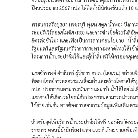
ปีงบประมาณ 2567 กปภ.ได้ติดตั้งมินิสเตชันแล้ว 10 แ
พระนครศรีอยุธยา เพชรบุรี ทุ่งสง สตูล น้ำพอง บึงกาฬ 
ระบบรีเวิร์สออสโมชิส (RO) และการฆ่าเชื้อด้วยรังสีอั
ลิตรต่อชั่วโมง และเพื่อเป็นการสานต่อนโยบาย “น้ำ
รัฐมนตรีและรัฐมนตรีว่าการกระทรวงมหาดไทยให้เข้าถ
โครงการน้ำประปาดื่มได้และตู้น้ำดื่มฟรีให้ครอบคลุม
นายจักรพงศ์ คำจันทร์ ผู้ว่าการ กปภ. (ใส่แว่น) กล่าวเพ
ที่ตอบโจทย์การลดความเหลื่อมล้ำและสร้างโอกาสให้ท
กปภ. ประชาชนสามารถนำภาชนะมารับน้ำได้โดยไม่เสียค่า
แจกจ่ายให้เกิดประโยชน์กับประชาชนสามารถนำรถมาบรร
ใช้จ่ายเช่นกัน หากต้องการสอบถามข้อมูลเพิ่มเติม ส
สำหรับจุดให้บริการน้ำประปาดื่มได้ฟรี ของจังหวัดระยอ
ราชการ ตอนนี้ยังมีเพียง1แห่ง และกำลังจะขายเพิ่มเติม
หัวก๊อกให้ 2 จุด