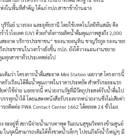
ห่งในพื้นที่สำคัญ ได้แก่ กปภ.สาขาข้าบ้านฉาง
บุรีรัมย์ นางรอง และอุทัยธานี โดยใช้เทคโนโลยีทันสมัย คือ
ลตร้าไวโอเลต (UV) ด้วยกำลังการผลิตน้ำดื่มคุณภาพสูงถึง 2,000
ดื่มสะอาด บริการประชาชน“ ของนายอนุทิน ชาญวีรกูล รองนายก
ึงประชาชนในวงกว้างยิ่งขึ้น กปภ. ยังได้วางแผนงานขยาย
คลุมทุกสาขาทั่วประเทศต่อไป
ิ่มเติมว่า โครงการน้ำดื่มสะอาด Mini Station เผยวาส โครงการนี้
ุกครัวเรือนได้ดื่มน้ำคุณภาพในราคาประหยัด สำหรับระยะแรก
ใช้จ่าย นอกจากนี้ หน่วยงานรัฐที่มีวัตถุประสงค์รับน้ำดื่มไป
ทุกน้ำได้ โดยแสดงหนังสือรับรองจากหน่วยงานซึ่งไม่เสียค่า
ามารถติดต่อ PWA Contact Center 1662 ได้ตลอด 24 ชั่วโมง
ง จะอยู่ที่ สถานีจ่ายน้ำมาบตาพุด ริมถนนสุขุมวิทตรงข้ามศูนย์
 ในจุดนี้สามารถเติมได้ทั้งขวดน้ำเล็กๆ ไปจนถึงถังน้ำใหญ่ๆ มี