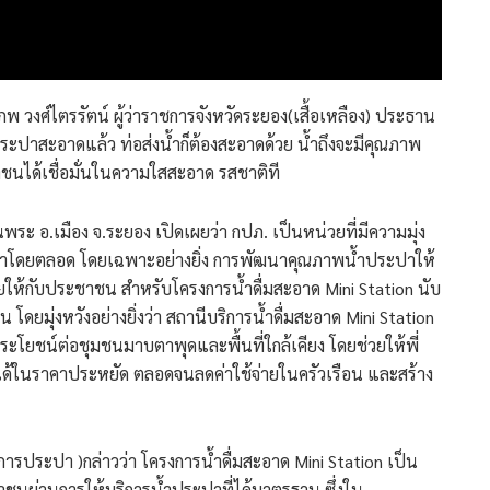
 วงศ์ไตรรัตน์ ผู้ว่าราชการจังหวัดระยอง(เสื้อเหลือง) ประธาน
ำประปาสะอาดแล้ว ท่อส่งน้ำก็ต้องสะอาดด้วย น้ำถึงจะมีคุณภาพ
าชนได้เชื่อมั่นในความใสสะอาด รสชาติที
ะ อ.เมือง จ.ระยอง เปิดเผยว่า กปภ. เป็นหน่วยที่มีความมุ่ง
นมาโดยตลอด โดยเฉพาะอย่างยิ่ง การพัฒนาคุณภาพน้ำประปาให้
่ายให้กับประชาชน สำหรับโครงการน้ำดื่มสะอาด Mini Station นับ
ยมุ่งหวังอย่างยิ่งว่า สถานีบริการน้ำดื่มสะอาด Mini Station
นประโยชน์ต่อชุมชนมาบตาพุดและพื้นที่ใกล้เคียง โดยช่วยให้พี่
ด้ในราคาประหยัด ตลอดจนลดค่าใช้จ่ายในครัวเรือน และสร้าง
กการประปา )กล่าวว่า โครงการน้ำดื่มสะอาด Mini Station เป็น
ชนผ่านการให้บริการน้ำประปาที่ได้มาตรฐาน ซึ่งใน