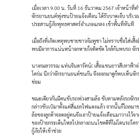
เมื่อเวลา 9.00 น. วันที่ 16 ธันวาคม 2567 เจ้าหน้าที่
จักรยานยนต์พุ่งชนป้ายแจ้งเตือน ได้รับบาดเจ็บ บริ
ประสานกู้ภัยพุทธศาสตร์อำเภอแกลง เข้าพื้นที่ทันที
เมื่อถึงที่เกิดเหตุพบชายชาวกัมพูชา ไม่ทราบชื่อใส่เสื
พบมีอาการแน่นหน้าอกหายใจติดขัด ใกล้กันพบรถ จักร
นางกมลวรรณ แท่นจินดารัตน์( เสื้อแขนยาวสีเทาฟ้าอ่อน
โคร่ม นึกว่าจักรยานยนต์ชนกัน จึงออกมาดูก็พบเห็นจัก
ซ่อม
ขณะเดียวกันมีคนขับรถพ่วงสามล้อ ขับตามหลังรถจักร
กล่าวขับเป๋มาตั้งแต่สี่แยกไฟแดงแล้ว จากนั้นก็ไถลมาชน
ล้อของลูกค้าจอดอยู่ตนจึงเอาป้ายแจ้งเตือนมาวางไว้จาก
ของป้ายกระเด็นไหลไปกลางถนนโชคดีที่ไม่โดนรถใครบาด
กู้ภัยให้เข้าช่วย