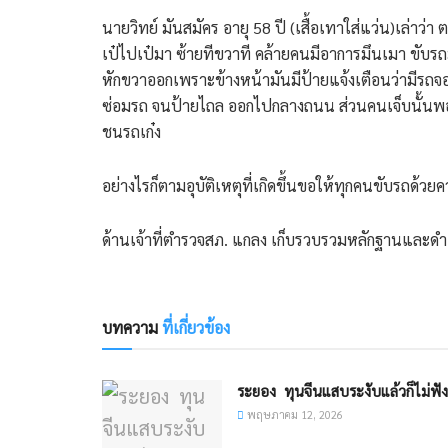
นายวิทย์ มันสมัคร อายุ 58 ปี (เสื้อเทาใส่แว่น)เล่า
เป๋ไปเป๋มา ซ้ายทีขวาที คล้ายคนมีอาการมึนเมา ขับร
หักขวาออกเพราะข้างหน้ามันมีป้ายแจ้งเตือนว่ามีรถจอ
ซ่อมรถ จนป้ายไถล ออกไปกลางถนน ส่วนคนเจ็บนั้นพอ
ชนรถเก๋ง
อย่างไรก็ตามอุบัติเหตุที่เกิดขึ้นขอให้ทุกคนขับรถด้วย
ด้านเจ้าที่ตำรวจสภ. แกลง เก็บรวบรวมหลักฐานและ
บทความ
ที่เกี่ยวข้อง
ระยอง ​ ทุนจีนแสบระงับแล้วก็ไม่ฟัง
พฤษภาคม 12, 2026