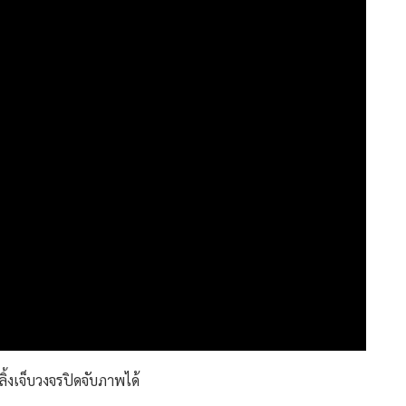
้งเจ็บวงจรปิดจับภาพได้