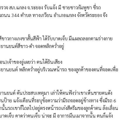
ตำรวจ สภ.แกลง จ.ระยอง รับแจ้ง มี ชายชาวกัมพูชา ขี่รถ
เวณถนน 344 ตำบล ทางเกวียน อำเภอแกลง จังหวัดระยอง จึง
้อสีขาวกางเกงขาสั้นสีฟ้า ได้รับบาดเจ็บ มีแผลถลอกตามร่างกาย
ยานยนต์สีขาว-ดำ จอดพลิกคว่ำอยู่
)เจ้าของอู่เผยว่า ตนได้ยินเสียง
รยานยนต์ พลิกคว่ำอยู่บริเวณหน้ารถ ของลูกค้าของตนที่จอดเพื่อ
ยานยนต์ คันประสบเหตุมา เล่าให้ตนฟังว่าเขาเห็นชายคนดัง
ป้าย แจ้งเตือนที่ระบุข้อความว่ามีรถจอดอยู่ข้างทาง ซึ่งมีรถ 6
นั้นรถเขาก็ไถลไปอยู่ตรงหน้ารถเก๋งสีครีมของลูกค้าตน ล้อเลื่อน
เจ็บ คาดว่าคนเจ็บ น่าจะ มี อาการมึนเมาจากนั้น ตนก็แจ้ง