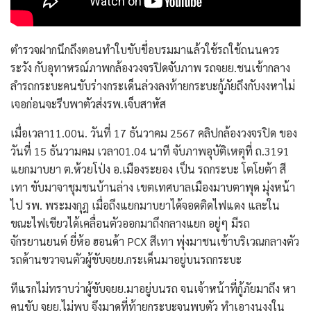
ตำรวจฝากนึกถึงตอนทำใบขับขี่อบรมมาแล้วใช้รถใช้ถนนควร
ระวัง กับอุทาหรณ์ภาพกล้องวงจรปิดจับภาพ รถจยย.ชนเข้ากลาง
ลำรถกระบะคนขับร่างกระเด็นล่วงลงท้ายกระบะกู้ภัยถึงกับงงหาไม่
เจอก่อนจะรีบพาตัวส่งรพ.เจ็บสาหัส
เมื่อเวลา11.00น. วันที่ 17 ธันวาคม 2567 คลิปกล้องวงจรปิด ของ
วันที่ 15 ธันวามคม เวลา01.04 นาที จับภาพอุบัติเหตุที่ ถ.3191
แยกมาบยา ต.ห้วยโป่ง อ.เมืองระยอง เป็น รถกระบะ โตโยต้า สี
เทา ขับมาจาชุมชนบ้านล่าง เขตเทศบาลเมืองมาบตาพุด มุ่งหน้า
ไป รพ. พระมงกุฎ เมื่อถึงแยกมาบยาได้จอดติดไฟแดง และใน
ขณะไฟเขียวได้เคลื่อนตัวออกมาถึงกลางแยก อยู่ๆ มีรถ
จักรยานยนต์ ยี่ห้อ ฮอนด้า PCX สีเทา พุ่งมาชนเข้าบริเวณกลางตัว
รถด้านขวาจนตัวผู้ขับจยย.กระเด็นมาอยู่บนรถกระบะ
ทีแรกไม่ทราบว่าผู้ขับจยย.มาอยู่บนรถ จนเจ้าหน้าที่กู้ภัยมาถึง หา
คนขับ จยย.ไม่พบ จึงมาดูที่ท้ายกระบะจนพบตัว ทำเอางุนงงใน