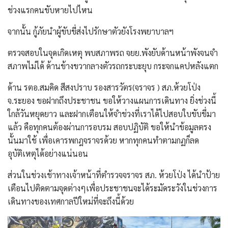
ช่วงแรกคนขับหายไปไหน
จากนั้น กู้ภัยนำผู้ขับขี่ส่งไปรักษาตัวยังโรงพยาบาลฯ
ตรวจสอบในจุดเกิดเหตุ พบสภาพรถ จยย.พังยับด้านหน้าพังจนจำ
สภาพไม่ได้ ด้านข้างขวากลางตัวรถกระบะยุบ กระจกแคปหลังแตก
ด้าน รตอ.สมคิด สีสงปราบ รองสารวัตร(จราจร ) สภ.ห้วยโป่ง
จ.ระยอง ขอฝากถึงประชาชน ขอให้วางแผนการเดินทาง ยิ่งช่วงนี้
ใกล้วันหยุดยาว และฝากเตือนให้จำช่วงที่เราได้ไปสอบใบขับขี่มา
แล้ว คือทุกคนต้องผ่านการอบรม สอบปฏิบัติ ขอให้นำข้อมูลตรง
นั้นมาใช้ เพื่อเคารพกฎจราจรด้วย หากทุกคนทำตามกฏก็ลด
อุบัติเหตุได้อย่างแน่นอน
ส่วนในช่วงเช้าทางเจ้าหน้าที่ตำรวจจราจร สภ. ห้วยโป่ง ได้นำป้าย
เตือนไปติดตามจุดต่างๆเพื่อประชาชนจะได้ระมัดระวังในช่วงการ
เดินทางของเทศกาลปีใหม่ที่จะถึงนี้ด้วย