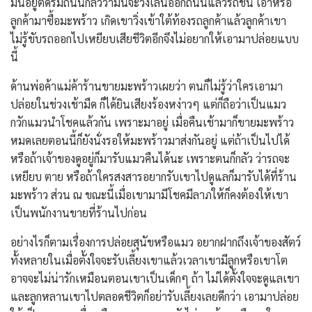
มันอยู่ติดริมถนนกลัวว่ามันจะวิ่งเล่นออกถนนแล้วรถชน เอาหรือ
ลูกค้ามาซื้อมะพร้าว เกิดเขาวิ่งเข้าใต้ท้องรถลูกค้าแล้วลูกค้าเขา
ไม่รู้ขับรถออกไปเหยียบเสียชีวิตอีกจึงไม่อยากให้เอามาปล่อยแบบ
นี้
ด้านพ่อค้าแม่ค้าร้านขายมะพร้าวเผยว่า ตนก็ไม่รู้ว่าใครเอามา
ปล่อยในช่วงเช้ามืด ก็ได้ยินเสียงร้องหง่าวๆ แต่ก็ถือว่าเป็นแมว
กวักแมวนำโชคแล้วกัน เพราะมาอยู่ เมื่อคืนเช้ามาก็ขายมะพร้าว
หมดเลยตอนนี้ก็ยังนั่งรอให้มะพร้าวมาส่งกันอยู่ แต่ถ้าเป็นไปได้
หรือถ้าเจ้าของดูอยู่ก็มารับแมวคืนได้นะ เพราะตนก็กลัว ว่ารถจะ
เหยียบ ตาย หรือถ้าใครสงสารอยากรับเขาไปดูแลก็มารับได้ที่ร้าน
มะพร้าว ส่วน ณ ขณะนี้เมื่อเขามามีโชคมีลาภให้ก็คงต้องให้เขา
เป็นพนักงานขายที่ร้านไปก่อน
อย่างไรก็ตามเรื่องการปล่อยสุนัขหรือแมว อยากฝากถึงเจ้าของสัตว์
ทั้งหลายในเมื่อตั้งใจจะรับเลี้ยงเขาแล้วเวลาเขามีลูกหรือเขาโต
อาจจะไม่น่ารักเหมือนตอนเขาเป็นเด็กๆ ถ้า ไม่ได้ตั้งใจจะดูแลเขา
และลูกหลานเขาไปตลอดชีวิตก็อย่ารับเลี้ยงเลยดีกว่า เอามาปล่อย