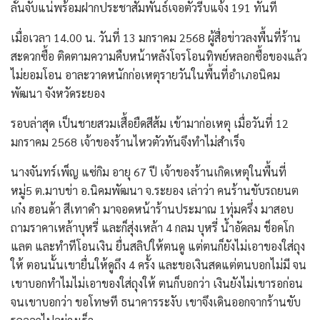
ลั่นจับแน่พร้อมฝากประชาสัมพันธ์เจอตัวรีบแจ้ง 191 ทันที
เมื่อเวลา 14.00 น. วันที่ 13 มกราคม 2568 ผู้สื่อข่าวลงพื้นที่ร้าน
สะดวกซื้อ ติดตามความคืบหน้าหลังโจรโอนทิพย์หลอกซื้อของแล้ว
ไม่ยอมโอน อาละวาดหนักก่อเหตุรายวันในพื้นที่อำเภอนิคม
พัฒนา จังหวัดระยอง
รอบล่าสุด เป็นชายสวมเสื้อยืดสีส้ม เข้ามาก่อเหตุ เมื่อวันที่ 12
มกราคม 2568 เจ้าของร้านไหวตัวทันจึงทำไม่สำเร็จ
นางจันทร์เพ็ญ แซ่กิม อายุ 67 ปี เจ้าของร้านเกิดเหตุในพื้นที่
หมู่5 ต.มาบข่า อ.นิคมพัฒนา จ.ระยอง เล่าว่า คนร้านขับรถยนต
เก๋ง ฮอนด้า สีเทาดำ มาจอดหน้าร้านประมาณ 1ทุ่มครึ่ง มาสอบ
ถามราคาเหล้าบุหรี่ และก็สุ่งเหล้า 4 กลม บุหรี่ น้ำอัดลม ช็อคโก
แลต และทำทีโอนเงิน ยื่นสลิปให้ตนดู แต่ตนก็ยังไม่เอาของใส่ถุง
ให้ ตอนนั้นเขายื่นให้ดูถึง 4 ครั้ง และขอเงินสดแต่ตนบอกไม่มี จน
เขาบอกทำไมไม่เอาของใส่ถุงให้ ตนก็บอกว่า เงินยังไม่เขารอก่อน
จนเขาบอกว่า ขอโทษที ธนาคารระงับ เขาจึงเดินออกจากร้านขับ