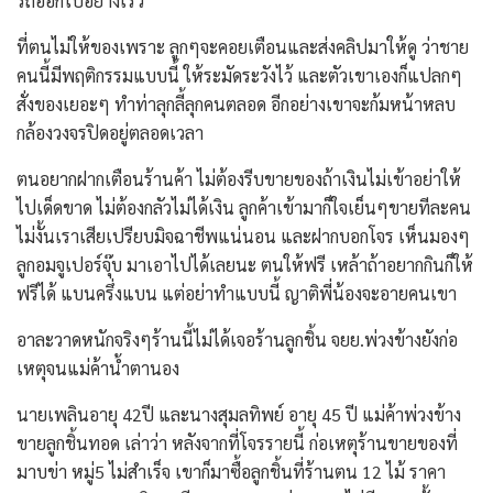
รถออกไปอย่างเร็ว
ที่ตนไม่ให้ของเพราะ ลูกๆจะคอยเตือนและส่งคลิปมาให้ดู ว่าชาย
คนนี้มีพฤติกรรมแบบนี้ ให้ระมัดระวังไว้ และตัวเขาเองก็แปลกๆ
สั่งของเยอะๆ ทำท่าลุกลี้ลุกคนตลอด อีกอย่างเขาจะก้มหน้าหลบ
กล้องวงจรปิดอยู่ตลอดเวลา
ตนอยากฝากเตือนร้านค้า ไม่ต้องรีบขายของถ้าเงินไม่เข้าอย่าให้
ไปเด็ดขาด ไม่ต้องกลัวไม่ได้เงิน ลูกค้าเข้ามาก็ใจเย็นๆขายทีละคน
ไม่งั้นเราเสียเปรียบมิจฉาชีพแน่นอน และฝากบอกโจร เห็นมองๆ
ลูกอมจูเปอร์จุ๊บ มาเอาไปได้เลยนะ ตนให้ฟรี เหล้าถ้าอยากกินก็ให้
ฟรีได้ แบนครึ่งแบน แต่อย่าทำแบบนี้ ญาติพี่น้องจะอายคนเขา
อาละวาดหนักจริงๆร้านนี้ไม่ได้เจอร้านลูกชิ้น จยย.พ่วงข้างยังก่อ
เหตุจนแม่ค้าน้ำตานอง
นายเพลินอายุ 42ปี และนางสุมลทิพย์ อายุ 45 ปี แม่ค้าพ่วงข้าง
ขายลูกชิ้นทอด เล่าว่า หลังจากที่โจรรายนี้ ก่อเหตุร้านขายของที่
มาบข่า หมู่5 ไม่สำเร็จ เขาก็มาซื้อลูกชิ้นที่ร้านตน 12 ไม้ ราคา