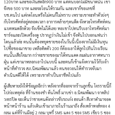
120บาท และขอเงินสดอีก900 บาท แต่ตนบอกไม่มีขนาดนั้น เขา
จึงขอ 500 บาท และจะโอนให้รวมกัน และเขาก็ขอเลขที่
บช.ตนไป แต่กดโอนหรือไม่ตนก็ไม่ทราบ เพราะเขาจะทำตัวย่งๆ
กับโทรศัพท์อยู่ตลอดเวลา อาการคล้ายๆคนดีด จังหวะโทรศัพท์ตน
แบตหมดอีกด้วย จึงเช็คไม่ได้เลย พอเขาไปตนรีบเอาโทรศัพท์มา
ชาร์จและเปิดเครื่องดู ปรากฏว่าเงินไม่เข้า จึงหันไปบอกแฟนว่า
โดนแล้วล่ะ ตนนั้นต้องหยุดขายของในวันนี้เนื่องจากไม่มีเงินทุน
ไปซื้อของมาขาย เหลือติดตัว 200 ก็ต้องเอาให้ลูกไปกินโรงเรียน
ตนนั้นเสียใจมาก กว่าจะขายของมาได้ทนแดด ลมฝนอากาศหนาว
ฝุ่น แต่เขามาหลอกเอาไปแบบนี้ และตนก็เข้าแจ้งความไว้กับเจ้า
หน้าที่ตำรวจ สภ.นิคมพัฒนาแล้ว ตนขอวอนให้ตำรวจจับมา
ดำเนินคดีให้ได้ เพราะเขาทำเป็นอาชีพไปแล้ว
ผู้เสียหายยังให้ข้อมูลอีกว่า หลังจากที่ออกจากร้านลูกชิ้น โจรรายนี้ก็
ไปก่อเหตุต่อ ที่ร้านของชำ ต้นโพธิ์ มาบข่า อ.นิคมพัฒนา จาคลิป
วงจรปิด จะเห็นว่าชายคนดังกล่าวขับรถเก๋ง ฮอนด้า สีเทาดำมาจอด
หน้าหน้าร้าน แล้วเดินเข้ามาภายในร้านมาถึง สั่งเหล้าหงส์ทอง 4
กลม แต่ที่ร้านมีอยู่ 2 กลม บุหรี่ SMS แดง 5 ซอง SMS เขียว 5 ซอง