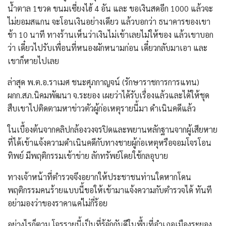
น้ำตาล 1ขวด ขนมเซี่ยงไฮ้ 4 อัน และ ขอเงินสดอีก 1000 แล้วจะ
ไม่ยอมสแกน จะโอนเงินอย่างเดียว แล้วบอกว่า ธนาคารของเขา
ช้า 10 นาที ทางร้านเห็นว่าเงินไม่เข้าเลยไม่ให้ของ แล้วเขาบอก
ว่า เดี๋ยวไปรับเพื่อนที่หนองผักหนามก่อน เดี๋ยวกลับมาเอา และ
เขาก็หายไปเลย
ล่าสุด พ.ต.อ.ราเมศ ชนะศุภกาญจน์ (รักษาราชการการแทน)
ผกก.สภ.นิคมพัฒนา จ.ระยอง เผยว่าได้รับเรื่องแล้วและได้ให้ชุด
สืบเขาไปติดตามหาข่าวตัวผู้ก่อเหตุรายนี้มา ดำเนินคดีแล้ว
ในเบื้องต้นจากคลิปกล้องวงจรปิดและพยานหลักฐานจากผู้เสียหาย
ที่ได้เข้าแจ้งความดำเนินคดีกับทางชายผู้ก่อเหตุหรือจอมโจรโอน
ทิพย์ มีพฤติกรรมเข้าข่าย ลักทรัพย์โดยใช้กลอุบาย
ทางเจ้าหน้าที่ตำรวจจึงอยากให้ประชาชนท่านใดหากโดน
พฤติกรรมคนร้ายแบบนี้ขอให้เข้ามาแจ้งความกับตำรวจได้ ทันที
อย่ามองว่าของราคาแค่ไม่กี่ร้อย
อย่างไรก็ตาม โจรรายนี้เป็นที่รู้จักกันดีในพื้นที่อำเภอเมืองระยอง