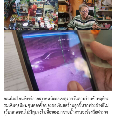
จอมโจรโอนทิพย์อาละวาดหนักก่อเหตุรายวันตามร้านค้าพฤติกร
รมเดิมๆเนียนๆหลอกซื้อของขอเงินสดร้านลูกชิ้นรถพ่วงข้างก็ไม่
เว้นหลอกจนไม่มีทุนจะไปซื้อของมาขายน้ำตานองร้องสื่อตำรวจ