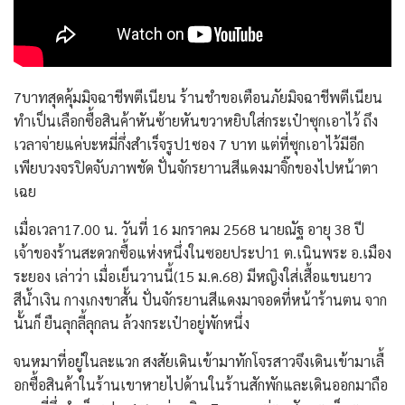
7บาทสุดคุ้มมิจฉาชีพตีเนียน ร้านชำขอเตือนภัยมิจฉาชีพตีเนียน
ทำเป็นเลือกซื้อสินค้าหันซ้ายหันขวาหยิบใส่กระเป๋าซุกเอาไว้ ถึง
เวลาจ่ายแค่บะหมี่กึ่งสำเร็จรูป1ซอง 7 บาท แต่ที่ซุกเอาไว้มีอีก
เพียบวงจรปิดจับภาพชัด ปั่นจักรยาานสีแดงมาจิ๊กของไปหน้าตา
เฉย
เมื่อเวลา17.00 น. วันที่ 16 มกราคม 2568 นายณัฐ อายุ 38 ปี
เจ้าของร้านสะดวกซื้อแห่งหนึ่งในซอยประปา1 ต.เนินพระ อ.เมือง
ระยอง เล่าว่า เมื่อเย็นวานนี้(15 ม.ค.68) มีหญิงใส่เสื้อแขนยาว
สีน้ำเงิน กางเกงขาสั้น ปั่นจักรยานสีแดงมาจอดที่หน้าร้านตน จาก
นั้นก็ ยืนลุกลี้ลุกลน ล้วงกระเป๋าอยู่พักหนึ่ง
จนหมาที่อยู่ในละแวก สงสัยเดินเข้ามาทักโจรสาวจึงเดินเข้ามาเลื้
อกซื้อสินค้าในร้านเขาหายไปด้านในร้านสักพักและเดินออกมาถือ