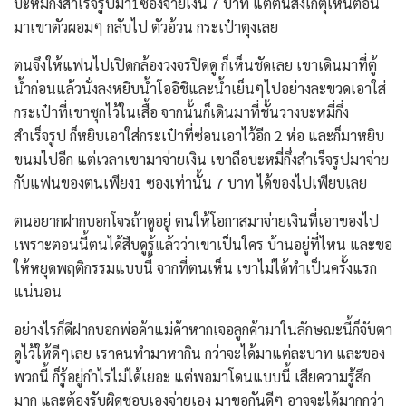
บะหมี่กึ่งสำเร็จรูปมา1ซองจ่ายเงิน 7 บาท แต่ตนสังเกตุเห็นตอน
มาเขาตัวผอมๆ กลับไป ตัวอ้วน กระเป๋าตุงเลย
ตนจึงให้แฟนไปเปิดกล้องวงจรปิดดู ก็เห็นชัดเลย เขาเดินมาที่ตู้
น้ำก่อนแล้วนั่งลงหยิบน้ำโออิชิและน้ำเย็นๆไปอย่างละขวดเอาใส่
กระเป๋าที่เขาซุกไว้ในเสื้อ จากนั้นก็เดินมาที่ชั้นวางบะหมี่กึ่ง
สำเร็จรูป ก็หยิบเอาใส่กระเป๋าที่ซ่อนเอาไว้อีก 2 ห่อ และก็มาหยิบ
ขนมไปอีก แต่เวลาเขามาจ่ายเงิน เขาถือบะหมี่กึ่งสำเร็จรูปมาจ่าย
กับแฟนของตนเพียง1 ซองเท่านั้น 7 บาท ได้ของไปเพียบเลย
ตนอยากฝากบอกโจรถ้าดูอยู่ ตนให้โอกาสมาจ่ายเงินที่เอาของไป
เพราะตอนนี้ตนได้สืบดูรู้แล้วว่าเขาเป็นใคร บ้านอยู่ที่ไหน และขอ
ให้หยุดพฤติกรรมแบบนี้ จากที่ตนเห็น เขาไม่ได้ทำเป็นครั้งแรก
แน่นอน
อย่างไรก็ดีฝากบอกพ่อค้าแม่ค้าหากเจอลูกค้ามาในลักษณะนี้ก็จับตา
ดูไว้ให้ดีๆเลย เราคนทำมาหากิน กว่าจะได้มาแต่ละบาท และของ
พวกนี้ ก็รู้อยู่กำไรไม่ได้เยอะ แต่พอมาโดนแบบนี้ เสียความรู้สึก
มาก และต้องรับผิดชอบเองจ่ายเอง มาขอกันดีๆ อาจจะได้มากกว่า