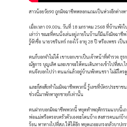
สาวน้อยวัย90 ถูกมิจฉาชีพหลอกแถมเป็นห่วงอีกต่างห
เมื่อเวลา 09.00น. วันที่ 18 มกราคม 2568 ที่บ้านพักใ
เล่าว่า ขณะที่ตนนั่งเล่นอยู่ภายในบ้านก็มีแก๊งมิจฉ
รู้จักชื่อ นายวชรินทร์ กองไว้ อายุ 28 ปี หรือเพชร เ
ตนก็บอกจำไม่ได้ เขาบอกเขาเป็นเจ้าหน้าที่ตำรวจ ธุร
ณัฐการ บุญเลิศ และเขาจะให้ตนเดินทางเข้าไปที่สภ.ไทรโย
ตนจึงบอกไปว่า ตนแก่แล้วอยู่บ้านพักคนชรา ไม่มีใครด
และก็สงสัยทำไมมิจฉาชีพพวกนี้ รู้เลขที่บัตรประชาชนขอ
ช่วงนี้มาพักหาลูกชายก็เท่านั้น
ตนฝากบอกมิจฉาชีพพวกนี้ หยุดทำพฤติกรรมแบบนี้เถอ
พ่อแม่หรือครอบครัวตัวเองจะโดนบ้าง สงสารคนแก่บ้างเ
ร้อน หาทางไปที่สภ.ให้ได้อีก หยุดเถอะเกรงกลัวบาปกร