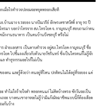
ากเมื่อไรตำรวจปลอมจะหยุดหลอกเสียที
นอ.บ้านฉาง จ.ระยอง นางปัณวรีย์ อักษรเดชาสวัสดิ์ อายุ 90 ปี
าชีพโทรมา บอกว่าโทรจาก สภ.ไทรโยค จ. กาญจนบุรี สอบถามว่าตน
ป็นพนักงานธนาคาร เป็นคนบ้านบึงชลบุรี หรือไม่
การ ฝ่ายเอกสาร เป็นดาบตำรวจ อยู่สภ.ไทรโยค กาญจนบุรี ชื่อ
ค ไปชี้แจงเกี่ยวกับตัวนายวัชรินทร์ ซึ่งเป็นใครตนก็ไม่รู้จัก
ูแล ทำธุรกรรมอะไรก็ไม่เป็น
งตน และรู้ด้วยว่า ตนอยู่ที่ไหน ปกติตนไม่ได้อยู่ที่ระยอง แค่
ะ ทำไมใจร้ายใจดำ หลอกคนแก่ ไม่คิดบ้างหรอ ซักวันจะเป็น
ถอะ บางคนเขาอาจจะไม่รู้ว่ามีแก๊งมิจฉาชีพแบบนี้ก็ต้องเดือด
รมกันบ้าง