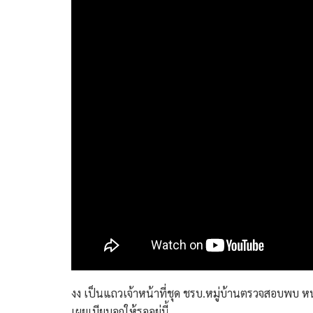
งง เป็นแถวเจ้าหน้าที่ชุด ชรบ.หมู่บ้านตรวจสอบพบ ห
เผยเมียบอกให้รออยู่นี้