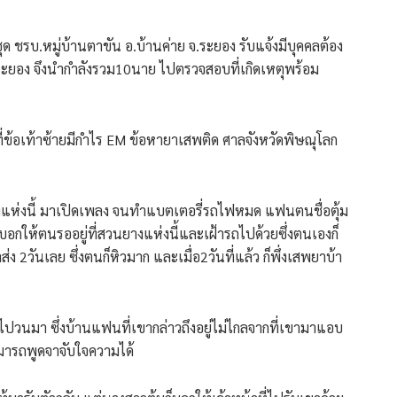
ชุด ชรบ.หมู่บ้านตาขัน อ.บ้านค่าย จ.ระยอง รับแจ้งมีบุคคลต้อง
 จ.ระยอง จึงนำกำลังรวม10นาย ไปตรวจสอบที่เกิดเหตุพร้อม
 ที่ข้อเท้าซ้ายมีกำไร EM ข้อหายาเสพติด ศาลจังหวัดพิษณุโลก
ยางแห่งนี้ มาเปิดเพลง จนทำแบตเตอรี่รถไฟหมด แฟนตนชื่อตุ้ม
อกให้ตนรออยู่ที่สวนยางแห่งนี้และเฝ้ารถไปด้วยซึ่งตนเองก็
ง 2วันเลย ซึ่งตนก็หิวมาก และเมื่อ2วันที่แล้ว ก็พึ่งเสพยาบ้า
ปวนมา ซึ่งบ้านแฟนที่เขากล่าวถึงอยู่ไม่ไกลจากที่เขามาแอบ
ามารถพูดจาจับใจความได้