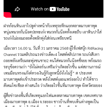
ฝากก้อนหินเอาไปดูต่างหน้ากับเหตุระทึกแยกตลาดมาบตาพุด
หนุ่มหมวกกันน๊อคปะทะเก๋ง หมวกกันน๊อคทั้งเตะถีบ เอาหินปาใส่
รถเก๋งไม่ยอมถอยตั้งหลักพุ่งใส่ก่อนเหยียบหนี
เมื่อเวลา 16.00 น. วันที่ 31 มกราคม 2568 ผู้ใช้เฟสบุ๊ก R4Racing
Channel รวมคลิปรถแรงข่าวเด็ดv4 โพสต์คลิปภาพ รถเก๋งสีเทา
ถอยหลังเตรียมจะพุ่งชนชาย2 คนใส่หมวกกันน๊อคขี่จยย พร้อมรถ
ระบุข้อความว่า “ยังไม่คอร์นเฟริมว่าเกิดอะไรขึ้น แต่สถานการณ์
เหมมือนทรงแก๊งค์ทวงเงินกู้กับลูกหนี้ยังไงไม่รู้” # ประเทศ
มาบตาพุดส่งเข้าประกวด หลังโพสต์เผยแพร่ออกไป ทำให้ชาว
สังคมโซเชียล ต่างสนใจ ว่าเกิดอะไรขึ้นที่มาบตาพุด จังหวัดระยอง
ผู้สื่อข่าวลงพื้นที่เกิดเหตุแยกไฟแดงตลาดมาบตาพุด เขตเทศบาล
เมืองมาบตาพุด อ.เมือง จ.ระยอง ชาวบ้านที่พบเห็นต่างพูดเป็น