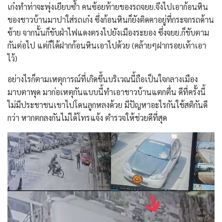
เก๋งทำท่าจะพุ่งเยียบซ้ำ คนซ้อยท้ายของรถจยย.จึงไปเอาก้อนหิน
ของชาวบ้านมาปาใส่รถเก๋ง ซึ่งก้อนหินก็ยังติดคาอยู่ที่กระจกรถด้าน
ซ้าย จากนั้นก็ขับฝ่าไฟแดงตรงไปยังเมืองระยอง ซึ่งจยย.ก็ขับตาม
กันต่อไป แต่ก็ได้ฝากก้อนหินเอาไปด้วย (คล้ายๆฝากรอยเท้าเอา
ไว้)
อย่างไรก็ตามเหตุการณ์ที่เกิดขึ้นบริเวณนี้ถือเป็นใจกลางเมือง
มาบตาพุด มาก่อเหตุกันแบบนี้ทำเอาชาวบ้านแตกตื่น ดีที่ครั้งนี้
ไม่มีประชาชนเขาไปโดนลูกหลงด้วย มีปัญหาอะไรกันใช้สติกันดี
กว่า หากตกลงกันไม่ได้โทรแจ้ง ตำรวจให้ช่วยดีที่สุด