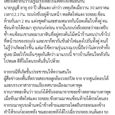
เสียงเดียวกันว่าไม่รู้มีเรื่องอะไรแต่ตกใจเหมือนกัน
นายบุญดี อายุ 69 ปี เสื้อแดง เล่าว่า เหตุเกิดเมื่อวาน 30 มกราคม
เวลา12.17น. รถเก๋งขับอยู่ด้านหน้า พอติดไฟแดง รถจยย.ซ้อน
ท้ายกันมา 2 คน แต่งชุดดำและสวมหมวกกันน็อคเต็มใบทั้งคู่ คน
ซ้อนท้ายได้ลงมา ทุบรถเก๋งก่อน จากนั้นรถเก๋งก็ถอยกะว่าจะเหยีบ
ซ้ำ คนซ้อนเขาเลยมาเอาหินที่อยู่ตรงต้นไม้หน้าร้านตนปาเข้าไป
ที่หน้ารถของรถเก๋ง และเขาก็พากันขับฝ่าไฟแดงไปกันทั้งคู่ ตนก็
ไม่รู้ว่าเกิดอะไรขึ้น แต่มาใช้ความรุ่นแรงแบบนี้ถือว่าไม่ควรทำทั้ง
คู่เลย มีอะไรใจเย็นๆคุยกันดีกว่า มาแบบนี้ ชาวบ้านก็ตนใจกลัวกัน
ไปหมด ดีที่ไม่โดนรถคันอื่นไปด้วย
จากกรณีที่เกิดขึ้นประชาชนให้ความสนใจ
ผู้สื่อข่าวลงพื้นที่ตรวจสอบขอดูกล้องวงจรปิด จาก จากศูนย์ตอบโต้
และบรรเทาสาธารณภัยเทศบาลเมืองมาบตาพุด
จากภาพจะเห็นว่า รถเก๋งได้ขับออกมาจากซอยข้างตลาดมาบตาพุด
เมื่อขับมาติดไฟแดง รถจยย.ขับตามมาคนซ้อนท้ายได้กระโดนลง
จากรถมาทุบรถด้านหน้าข้างซ้ายและกระโดดถีบกระจกมองข้าง
ทำให้รถเก๋งถอยหลัง ขณะถอยหลังได้ไปเฉี่ยวรถจยย.จนล้มลง รถ