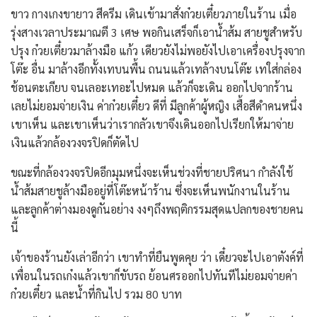
ขาว กางเกงขายาว สีครีม เดินเข้ามาสั่งก๋วยเตี๋ยวภายในร้าน เมื่อ
รุ่งสางเวลาประมาณตี 3 เศษ พอกินเสร็จก็เอาน้ำส้ม สายชูสำหรับ
ปรุง ก๋วยเตี๋ยวมาล้างมือ แก้ว เดียวยังไม่พอยังไปเอาเครื่องปรุงจาก
โต๊ะ อื่น มาล้างอีกทั้งเทบนพื้น ถนนแล้วเทล้างบนโต๊ะ เทใส่กล่อง
ช้อนตะเกียบ จนเลอะเทอะไปหมด แล้วก็จะเดิน ออกไปจากร้าน
เลยไม่ยอมจ่ายเงิน ค่าก๋วยเตี๋ยว ดีที่ มีลูกค้าผู้หญิง เสื้อสีดำคนหนึ่ง
เขาเห็น และเขาเห็นว่าเรากลัวเขาจึงเดินออกไปเรียกให้มาจ่าย
เงินแล้วกล้องวงจรปิดก็ตัดไป
ขณะที่กล้องวงจรปิดอีกมุมหนึ่งจะเห็นช่วงที่ชายปริศนา กำลังใช้
น้ำส้มสายชูล้างมืออยู่ที่โต๊ะหน้าร้าน ซึ่งจะเห็นพนักงานในร้าน
และลูกค้าต่างมองดูกันอย่าง งงๆถึงพฤติกรรมสุดแปลกของชายคน
นี้
เจ้าของร้านยังเล่าอีกว่า เขาทำที่ยืนพูดคุย ว่า เดี๋ยวจะไปเอาตังค์ที่
เพื่อนในรถเก๋งแล้วเขาก็ขับรถ ย้อนศรออกไปทันทีไม่ยอมจ่ายค่า
ก๋วยเตี๋ยว และน้ำที่กินไป รวม 80 บาท