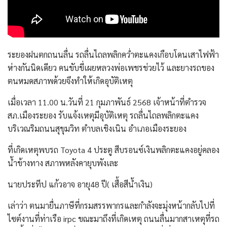
ระยองฝนตกถนนลื่น รถลื่นไถลพลิกคว่ำตะแคงเกือบโดนเสาไฟฟ้า
ห่างกันนิดเดียว คนขับขี่เผยหลวงพ่อเพชรช่วยไว้ และยางรถของ
ตนหมดสภาพด้วยจึงทำให้เกิดอุบัติเหตุ
เมื่อเวลา 11.00 น.วันที่ 21 กุมภาพันธ์ 2568 เจ้าหน้าที่ตำรวจ
สภ.เมืองระยอง รับแจ้งเหตุมีอุบัติเหตุ รถลื่นไถลพลิกตะแคง
บริเวณริมถนนสุขุมวิท ตำบลเชิงเนิน อำเภอเมืองระยอง
ที่เกิดเหตุพบรถ Toyota 4 ประตู สีบรอนซ์เงินพลิกตะแคงอยู่คลอง
น้ำข้างทาง สภาพหลังคายุบพังเละ
นายประทีป แก้วอาจ อายุ48 ปี( เสื้อสีน้ำเงิน)
เล่าว่า ตนมายื่นภาษีที่กรมสรรพากรและกำลังจะมุ่งหน้ากลับไปที่
ไซต์งานที่ท่าเรือ irpc ขณะมาถึงที่เกิดเหตุ ถนนลื่นมากสาเหตุที่รถ