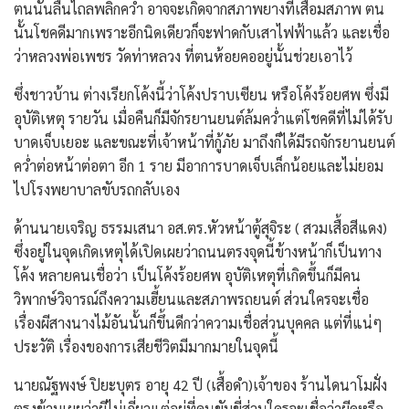
ตนนั้นลื่นไถลพลิกคว่ำ อาจจะเกิดจากสภาพยางที่เสื่อมสภาพ ตน
นั้นโชคดีมากเพราะอีกนิดเดียวก็จะฟาดกับเสาไฟฟ้าแล้ว และเชื่อ
ว่าหลวงพ่อเพชร วัดท่าหลวง ที่ตนห้อยคออยู่นั้นช่วยเอาไว้
ซึ่งชาวบ้าน ต่างเรียกโค้งนี้ว่าโค้งปราบเซียน หรือโค้งร้อยศพ ซึ่งมี
อุบัติเหตุ รายวัน เมื่อคืนก็มีจักรยานยนต์ล้มคว่ำแต่โชคดีที่ไม่ได้รับ
บาดเจ็บเยอะ และขณะที่เจ้าหน้าที่กู้ภัย มาถึงก็ได้มีรถจักรยานยนต์
คว่ำต่อหน้าต่อตา อีก 1 ราย มีอาการบาดเจ็บเล็กน้อยและไม่ยอม
ไปโรงพยาบาลขับรถกลับเอง
ด้านนายเจริญ ธรรมเสนา อส.ตร.หัวหน้าตู้สุจิระ ( สวมเสื้อสีแดง)
ซึ่งอยู่ในจุดเกิดเหตุได้เปิดเผยว่าถนนตรงจุดนี้ข้างหน้าก็เป็นทาง
โค้ง หลายคนเชื่อว่า เป็นโค้งร้อยศพ อุบัติเหตุที่เกิดขึ้นก็มีคน
วิพากษ์วิจารณ์ถึงความเฮี้ยนและสภาพรถยนต์ ส่วนใครจะเชื่อ
เรื่องผีสางนางไม้อันนั้นก็ขึ้นดีกว่าความเชื่อส่วนบุคคล แต่ที่แน่ๆ
ประวัติ เรื่องของการเสียชีวิตมีมากมายในจุดนี้
นายณัฐพงษ์ ปิยะบุตร อายุ 42 ปี (เสื้อดำ)เจ้าของ ร้านไดนาโมฝั่ง
ตรงข้ามเผยว่าผีไม่เกี่ยวแต่อยู่ที่คนขับขี่ส่วนใครจะเชื่อว่าผีดุหรือ