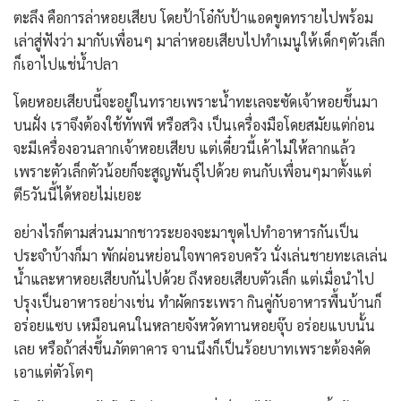
ตะลึง คือการล่าหอยเสียบ โดยป้าโอ๋กับป้าแอดขูดทรายไปพร้อม
เล่าสู่ฟังว่า มากับเพื่อนๆ มาล่าหอยเสียบไปทำเมนูให้เด็กๆตัวเล็ก
ก็เอาไปแช่น้ำปลา
โดยหอยเสียบนี้จะอยู่ในทรายเพราะน้ำทะเลจะซัดเจ้าหอยขึ้นมา
บนฝั่ง เราจึงต้องใช้ทัพพี หรือสวิง เป็นเครื่องมือโดยสมัยแต่ก่อน
จะมีเครื่องอวนลากเจ้าหอยเสียบ แต่เดี๋ยวนี้เค้าไม่ให้ลากแล้ว
เพราะตัวเล็กตัวน้อยก็จะสูญพันธุ์ไปด้วย ตนกับเพื่อนๆมาตั้งแต่
ตี5วันนี้ได้หอยไม่เยอะ
อย่างไรก็ตามส่วนมากชาวระยองจะมาขุดไปทำอาหารกันเป็น
ประจำบ้างก็มา พักผ่อนหย่อนใจพาครอบครัว นั่งเล่นชายทะเลเล่น
น้ำและหาหอยเสียบกันไปด้วย ถึงหอยเสียบตัวเล็ก แต่เมื่อนำไป
ปรุงเป็นอาหารอย่างเช่น ทำผัดกระเพรา กินคู่กับอาหารพื้นบ้านก็
อร่อยแซบ เหมือนคนในหลายจังหวัดทานหอยจุ๊บ อร่อยแบบนั้น
เลย หรือถ้าส่งขึ้นภัตตาคาร จานนึงก็เป็นร้อยบาทเพราะต้องคัด
เอาแต่ตัวโตๆ