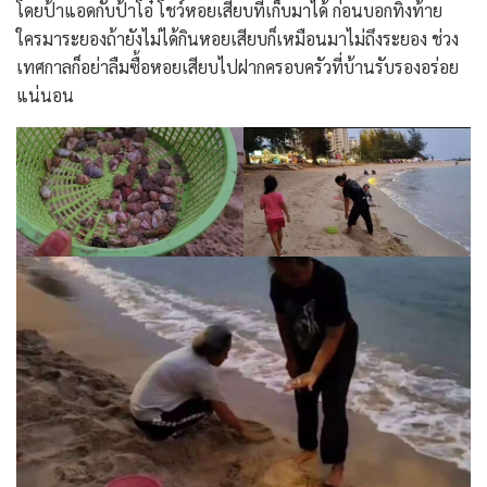
โดยป้าแอดกับป้าโอ๋ โชว์หอยเสียบที่เก็บมาได้ ก่อนบอกทิ้งท้าย
ใครมาระยองถ้ายังไม่ได้กินหอยเสียบก็เหมือนมาไม่ถึงระยอง ช่วง
เทศกาลก็อย่าลืมซื้อหอยเสียบไปฝากครอบครัวที่บ้านรับรองอร่อย
แน่นอน