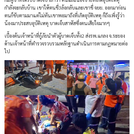
กำลังจะกลับบ้าน เขาให้ตนขี่3ล้อกลับและเขาขี่ จยย. ออกมาก่อน
ตนก็ขับตามมาแต่ไม่ทันเขาพอมาถึงที่เกิดอุบัติเหตุ ก็ถึงเพิ่งรู้ว่า
น้องมาประสบอุบัติเหตุ บาดเจ็บสาหัสซึ่งตนเสียใจมากๆ
เบื้องต้นเจ้าหน้าที่กู้ภัยนำตัวผู้บาดเจ็บทั้ง2 ส่งรพ.แกลง จ.ระยอง
ด้านเจ้าหน้าที่ตำรวจรวบรวมหลักฐานดำเนินการตามกฏหมายต่อ
ไป