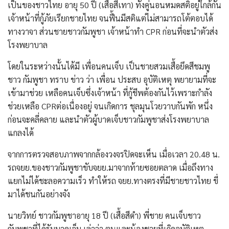
เป็นของชาวไทย อายุ 50 ปี (เสื้อสีเทา) ทั้งคู่นอนหมดสติอยู่ใกล้กัน
เจ้าหน้าที่กู้ภัยเรียกชายไทย จนฟื้นมีสติแต่ไม่สามารถโต้ตอบได้
ทางวาจา ส่วนชายชาวกัมพูชา เจ้าหน้าทำ CPR ก่อนที่จะนำตัวส่ง
โรงพยาบาล
โดยในระหว่างนั้นได้มี เพื่อนคนเจ็บ เป็นชายสวมเสื้อยึดสีชมพู
ชาว กัมพูชา ทราบ ข่าว ว่า เพื่อน ประสบ อุบัติเหตุ พยายามที่จะ
เข้ามาช่วย เหลือคนเจ็บซึ่งเจ้าหน้า ที่กู้ชีพต้องกันไว้เพราะกำลัง
ช่วยเหลือ CPRต่อเนื่องอยู่ จนเกิดการ ชุลมุนโวยวาบกันพัก หนึ่ง
ก่อนจะคลี่คลาย และนำตัวผู้บาดเจ็บชาวกัมพูชาส่งโรงพยาบาล
แกลงได้
จากการตรวจสอบภาพจากกล้องวงจรปิดจะเห็น เมื่อเวลา 20.48 น.
รถจยย.ของชาวกัมพูชาขับจยย.มาจากท้ายซอยตลาด เมื่อถึงทาง
แยกไม่ได้ชะลอความเร็ว ทำให้รถ จยย.ทางตรงที่มีชายชาวไทย ขี่
มาได้ชนกันอย่างจัง
นายวิทย์ ชาวกัมพูชาอายุ 18 ปี (เสื้อสีดำ) พี่ชาย คนเจ็บชาว
กัมพูชาที่ได้รับบาดเจ็บ เล่าว่า ตนและน้องชายที่เกิดอุบัติเหตุ