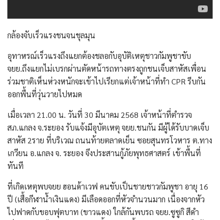
กล้องจับเร็วแรงชนจนชุลมุน
อุทาหรณ์เร็วแรงถึงแยกต้องชลอกับอุบัติเหตุชาวกัมพูชาขับ
จยย.ถึงแยกไม่เบรกผ่านตัดหน้ารถทางตรงถูกชนเจ็บสาหัสเพื่อน
ร่วมชาติเห็นห่วงหนักจะเข้าไปเรียกแต่เจ้าหน้าที่ทำ CPR รีบกัน
ออกพื้นที่วุ่นวายไปหมด
เมื่อเวลา 21.00 น. วันที่ 30 มีนาคม 2568 เจ้าหน้าที่ตำรวจ
สภ.แกลง จ.ระยอง รับแจ้งมีอุบัตเหตุ จยย.ชนกัน มีผู้ได้รับบาดเจ็บ
สาหัส 2ราย ที่บริเวณ ถนนท้ายตลาดเย็น ซอยสุนทรโวหาร ต.ทาง
เกวียน อ.แกลง จ. ระยอง จึงประสานกู้ภัยพุทธศาสตร์ เข้าพื้นที่
ทันที
ที่เกิดเหตุพบจยย ฮอนด้าเวฟ คนขับเป็นชายชาวกัมพูชา อายุ 16
ปี (เสื้อกีฬาน้ำเงินแดง) มีเลือดออกที่หัวจำนวนมาก เนื่องจากหัว
ไปฟาดกับขอบฟุตบาท (ขาวแดง) ใกล้กันพบรถ จยย.ซูซูกิ สีดำ