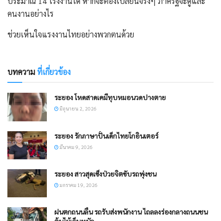
ประมาณ 14 โรงงานได้ หากจะต้องเปลี่ยนจริงๆ ภาครัฐจะดูและ
คนงานอย่างไร
ช่วยเห็นใจแรงงานไทยอย่างพวกตนด้วย
บทความ
ที่เกี่ยวข้อง
ระยอง โหดสาดเคมีทุบหมอนวดปางตาย
มิถุนายน 2, 2026
ระยอง รักภาษาปั้นเด็กไทยโกอินเตอร์
มีนาคม 9, 2026
​ระยอง สาวสุดเซ็งป่วยจิตขับรถพุ่งชน
มกราคม 19, 2026
ฝนตกถนนลื่น รถรับส่งพนักงาน ไถลลงร่องกลางถนนชน