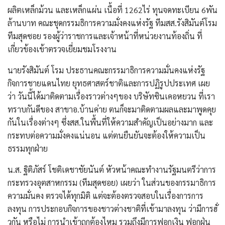
ผลิตเหล็กม้วน และเหล็กแผ่น เนื้อที่ 1262ไร่ ทุนจดทะเบียน 6พัน
ล้านบาท คณะชุดกรรมธิการความมั่งคงแห่งรัฐ ทีมสส.รังสิมันต์โรม
ทีมสุดซอย รองผู้ว่าราชการและเจ้าหน้าที่หน่วยงานท้องถิ่น ที่
เกี่ยวข้องเข้าตรวจเยี่ยมชมโรงงาน
นายรังสิมันต์ โรม ประธานคณะกรรมาธิการความมั่นคงแห่งรัฐ
กิจการชายแดนไทย ยุทธศาสตร์ชาติและการปฏิรูปประเทศ เผย
ว่า วันนี้ได้มาติดตามเรื่องราวต่างๆของ บริษัทซินเคอหยวน ที่เรา
ทราบกันดีของ สาขาอ.บ้านค่าย ตนก็จะมาติดตามผลและมาพูดคุย
กันในเรื่องต่างๆ ซึ่งสส.ในพื้นที่ให้ความสำคัญเป็นอย่างมาก และ
กระทบต่อความมั่งคงแน่นอน แต่ตนยืนยันจะต้องให้ความเป็น
ธรรมทุกฝ่าย
น.ส. ฐิติภัสร์ โชติเดชาชัยนันต์ หัวหน้าคณะทำงานรัฐมนตรีว่าการ
กระทรวงอุตสาหกรรม (ทีมสุดซอย) เผยว่า ในส่วนของกรรมาธิการ
ความมั่นคง ตรวจได้ทุกมิติ แต่จะต้องตรวจสอบในเรื่องการการ
ลงทุน การประกอบกิจการของชาวต่างชาติที่เข้ามาลงทุน ว่ามีการฮั่
วกัน หรือไม่ การนำเข้าถูกต้องไหม รวมถึงมีการฟอกเงิน ฟอกฝุ่น