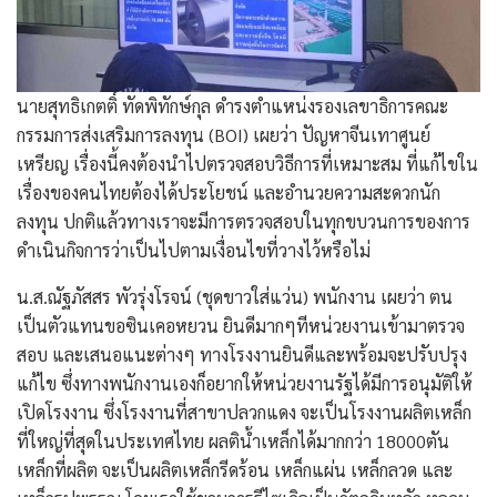
นายสุทธิเกตติ์ ทัดพิทักษ์กุล ดำรงตำแหน่งรองเลขาธิการคณะ
กรรมการส่งเสริมการลงทุน (BOI) เผยว่า ปัญหาจีนเทาศูนย์
เหรียญ เรื่องนี้คงต้องนำไปตรวจสอบวิธีการที่เหมาะสม ที่แก้ไขใน
เรื่องของคนไทยต้องได้ประโยชน์ และอำนวยความสะดวกนัก
ลงทุน ปกติแล้วทางเราจะมีการตรวจสอบในทุกขบวนการของการ
ดำเนินกิจการว่าเป็นไปตามเงื่อนไขที่วางไว้หรือไม่
น.ส.ณัฐภัสสร พัวรุ่งโรจน์ (ชุดขาวใส่แว่น) พนักงาน เผยว่า ตน
เป็นตัวแทนขอซินเคอหยวน ยินดีมากๆทีหน่วยงานเข้ามาตรวจ
สอบ และเสนอแนะต่างๆ ทางโรงงานยินดีและพร้อมจะปรับปรุง
แก้ไข ซึ่งทางพนักงานเองก็อยากให้หน่วยงานรัฐได้มีการอนุมัติให้
เปิดโรงงาน ซึ่งโรงงานที่สาขาปลวกแดง จะเป็นโรงงานผลิตเหล็ก
ที่ใหญ่ที่สุดในประเทศไทย ผลติน้ำเหล็กได้มากกว่า 18000ตัน
เหล็กที่ผลิต จะเป็นผลิตเหล็กรีดร้อน เหล็กแผ่น เหล็กลวด และ