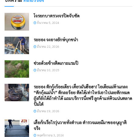
โจรยกบาตรวงจรปิดจับชัด
ธันวาคม 5, 2024
​ระยอง จงอางยักษ์บุกขนำ
มีนาคม 22, 2026
ช่วยด้วยช้างติดเกาะแรมปี
มีนาคม 10, 2025
​ระยอง ตักกุ้งร้อยเดียว เคี้ยวมัน​ฮือฮา! ไอเดียแม่ค้าแกลง
“ตักกุ้งแม่น้ำ” ตักละร้อย ตัดได้เท่าไหร่เอาไปเลยตักหมด
ถังก็ยังได้ถ้าทำได้ แถมบริการนึ่งฟรี ลูกค้าแห่คิวแน่นตลาด
ปั๊มใต๋​
มีนาคม 19, 2026
เสื้อกั๊กเรี่ยไรวุ่นวายทั้งตำบล ตำรวจเผยมีมาขออนุญาติ
จริง
พฤศจิกายน 3, 2024