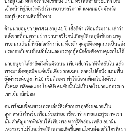
นั่งอยู่ Cab หลัง จึงทำให้เขากลิ้ง แขน หัวไหล่ซ้ายกระแทก เจ็บ
เจ้าหน้าที่กู้ภัยนำตัวส่งโรงพยาบาลวิภาวดี แหลมฉบัง จังหวัด
ชลบุรี (ส่งตามสิทธิ์รักษา)
ด้านนายอนุชา บุตรส ม อายุ 41 ปี เสื้อสีดำ เพื่อนร่วมงาน เล่าว่า
หลังจากที่ตนทราบข่าว ว่านายวิโรจน์เกิดอุบัติเหตุจึงขับรถ มาดู
พบถนนเส้นนี้กำลังก่อสร้าง ก่อน ที่จะถึง จุดอุบัติเหตุถนนเป็นแอ่ง
ประกอบกับคนขับหลับในและบรรทุกตู้หนักด้วยจึงควบคุมรถไม่ได้
นายอนุชา ได้สาธิตถึงพื้นผิวถนน เพียงเสี่ยววินาทีที่หลับใน แล้ว
พวงมาลัยหลุดมือ แค่แว๊บเดียว รถแฉลบ ตกลงไปล้อนึง แถมพื้น
ยังต่างระดับสูงกว่า20 เซ็นติเมตร ทำให้ล้อรถที่ตกไปดึงตัวรถ
ทั้งหมด พลิกตะแคง โชคดีที่ คนขับนั้นไม่เป็นอะไรมากแต่ภรรยา
เขาเจ็บ เล็กน้อย
ตนพร้อมเพื่อนชาวเทรลเล่อร์สิงห์รถบรรทุกจึงขอฝากเป็น
อุทาหรณ์ สำหรับเพื่อนร่วมสายอาชีพว่าร่างกายและสุขภาพเรา
นั้น สำคัญมากพักผ่อนให้เพียงพอ หากรู้สึกอ่อนเพลีย อย่าฝืน
เพราะเราไม่รู้เลยว่าอุบัติเหตุจะเกิดขึ้นตอนไหนส่งผลกับใครที่เขา