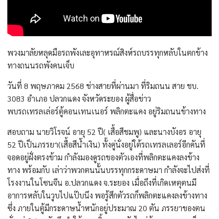
พวงมาลัยหลุดมือรถพังเละอุทาหรณ์สิงห์รถบรรทุกหลับในตกข้าง
ทางถนนรถพังคนเจ็บ
วันที่ 8 พฤษภาคม 2568 ช่างสายที่ผ่านมา ที่ริมถนน สาย ชบ.
3083 อำเภอ ปลวกแดง จังหวัดระยอง ผู้สื่อข่าว
พบรถเทรลเล่อร์ตู้คอนเทนเนอร์ พลิกตะแคง อยู่ริมถนนข้างทาง
สอบถาม นายวิโรจน์ อายุ 52 ปี( เสื้อสีชมพู) และนางบังอร อายุ
52 ปีเป็นภรรยา(เสื้อสีน้ำเงิน) ทั้งคู่นั่งอยู่ใต้รถเทรลเลอร์อีกคันที่
จอดอยู่ฝั่งตรงข้าม กำลังมองดูรถของตัวเองที่พลิกตะแคงลงข้าง
ทาง พร้อมกับ เล่าว่าพวกตนนั้นบรรทุกกระดาษมา กำลังจะไปส่งที่
โรงงานในโซนจีน อ.ปลวกแดง จ.ระยอง เมื่อถึงที่เกิดเหตุตนมี
อาการหลับในวูบไปแป๊บนึง พอรู้สึกตัวรถก็พลิกตะแคงลงข้างทาง
ซึ่ง ภายในตู้มีกระดาษน้ำหนักอยู่ประมาณ 20 ตัน ภรรยาของตน