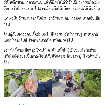
จึงปั่นจักรยานมาตามถนน แล้วก็นึกขึ้นได้ว่ารักเมียอยากจะง้อเมีย
จึงแวะซื้อไก่สดจะเอาไปฝากเมีย เพื่อให้เมียหายงอลจะได้ คืนดีกัน
แต่พอปั่นจักรยานจะกลับบ้าน รถจักรยานดันมาล้มจนบาดเจ็บเสีย
ก่อน
ด้านกู้ภัยบอกรถคนเจ็บล้มเองไม่มีใครชน จึงทำการปฐมพยาบาล
และนำคนเจ็บส่งโรงพยาบาลนิคมพัฒนาต่อไป
อย่างไรก็ตามเมื่อหนุ่มใหญ่รักษาตัวเสร็จไม่รู้เมียจะให้อภัยด้วย
หรือไม่ยังไงขอเป็นกำลังใจให้กับชีวิตความรักของหนุ่มใหญ่รักเมีย
ด้วย