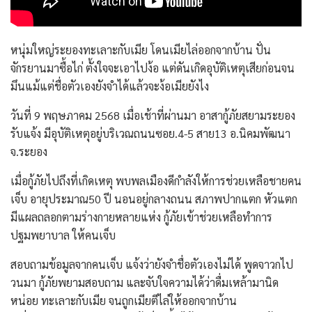
หนุ่มใหญ่ระยองทะเลาะกับเมีย โดนเมียไล่ออกจากบ้าน ปั่น
จักรยานมาซื้อไก่ ตั้งใจจะเอาไปง้อ แต่ดันเกิดอุบัติเหตุเสียก่อนจน
มึนแม้แต่ชื่อตัวเองยังจำได้แล้วจะง้อเมียยังไง
วันที่ 9 พฤษภาคม 2568 เมื่อเช้าที่ผ่านมา อาสากู้ภัยสยามระยอง
รับแจ้ง มีอุบัติเหตุอยู่บริเวณถนนซอย.4-5 สาย13 อ.นิคมพัฒนา
จ.ระยอง
เมื่อกู้ภัยไปถึงที่เกิดเหตุ พบพลเมืองดีกำลังให้การช่วยเหลือชายคน
เจ็บ อายุประมาณ50 ปี นอนอยู่กลางถนน สภาพปากแตก หัวแตก
มีแผลถลอกตามร่างกายหลายแห่ง กู้ภัยเข้าช่วยเหลือทำการ
ปฐมพยาบาล ให้คนเจ็บ
สอบถามข้อมูลจากคนเจ็บ แจ้งว่ายังจำชื่อตัวเองไม่ได้ พูดจาวกไป
วนมา กู้ภัยพยามสอบถาม และจับใจความได้ว่าดื่มเหล้ามานิด
หน่อย ทะเลาะกับเมีย จนถูกเมียตีไล่ให้ออกจากบ้าน