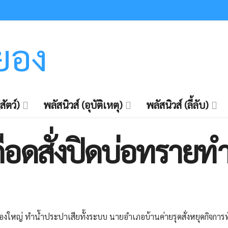
ะยอง
สัตว์)
พลัสนิวส์ (อุบัติเหตุ)
พลัสนิวส์ (ลี้ลับ)
ือดสั่งปิดบ่อทรายท
ลองใหญ่ ทำน้ำประปาเสียทั้งระบบ นายอำเภอบ้านค่ายรุดสั่งหยุดกิจก