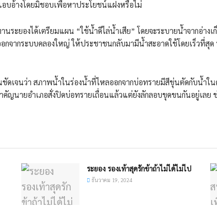
รแอบอ้างโดยมิชอบเพื่อหาประโยชน์แฝงหรือไม่
ะยองได้เตรียมแผน “ใช้น้ำดีไล่น้ำเสีย” โดยจะระบายน้ำจากอ่างเก็บน้
กจากระบบคลองใหญ่ ให้ประชาชนกลับมามีน้ำสะอาดใช้โดยเร็วที่สุด พร้อ
นชัดเจนว่า สภาพน้ำในร่องน้ำที่ไหลออกจากบ่อทรายมีสีขุ่นตัดกับน้ำในค
ำคัญนายอำเภอสั่งปิดบ่อทรายเถื่อนแล้วแต่ยังลักลอบขุดขนกันอยู่เลย 
ระยอง รองเท้าสุดรักข้าถ้าไม่ได้ไม่ไป
ธันวาคม 19, 2024