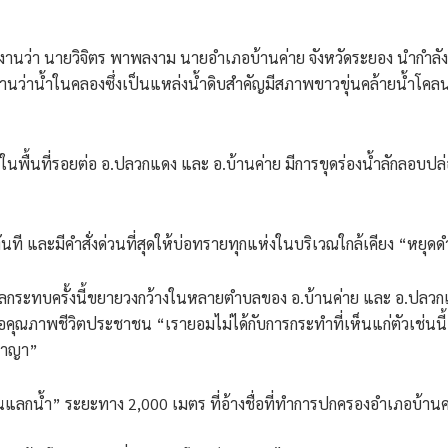
รายงานว่า นายวิจิตร พาพลงาม นายอำเภอบ้านค่าย จังหวัดระยอง นำกำลังเ
วบ้านว่าน้ำในคลองซึ่งเป็นแหล่งน้ำดิบสำคัญมีสภาพขาวขุ่นคล้ายน้ำ
้นที่รอยต่อ อ.ปลวกแดง และ อ.บ้านค่าย มีการขุดร่องน้ำลักลอบปล
วทันที และมีคำสั่งด่วนที่สุดให้บ่อทรายทุกแห่งในบริเวณใกล้เคียง “หยุด
า ผลกระทบครั้งนี้ขยายวงกว้างในหลายตำบลของ อ.บ้านค่าย และ อ.ปลว
ต่อคุณภาพชีวิตประชาชน “เรายอมไม่ได้กับการกระทำที่เห็นแก่ตัวเช่น
อาญา”
ดินแลกน้ำ” ระยะทาง 2,000 เมตร ที่อ้างชื่อที่ทำการปกครองอำเภอบ้าน