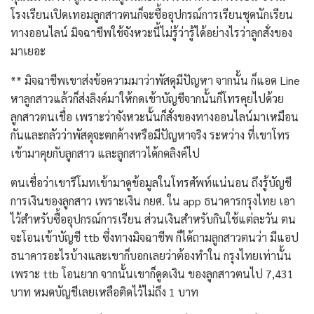
โรงเรียนเปิดเทอมลูกสาวตนก็จะซื้ออุปกรณ์การเรียนชุดนักเรียน
ทางออนไลน์ มิจฉาชีพใช้จังหวะนี้ไม่รู้ว่ารู้ได้อย่างไรว่าลูกสั่งของ
มาเยอะ
** มิจฉาชีพเขาส่งข้อความมาว่าพัสดุมีปัญหา จากนั้น ก็แอด Line
หาลูกสาวแล้วก็ส่งลิงค์มาให้กดเข้าบัญชีจากนั้นก็โทรคุยไปด้วย
ลูกสาวตนเชื่อ เพราะว่าจังหวะนั้นก็สั่งของทางออนไลน์มาเหมือน
กันและกลัวว่าพัสดุจะตกค้างหรือมีปัญหาจริง ระหว่าง ที่เขาโทร
เข้ามาคุยกับลูกสาว และลูกสาวได้กดลิงค์ไป
ตนเชื่อว่าเขารีโมทเข้ามาดูข้อมูลในโทรศัพท์แน่นอน ถึงรู้บัญชี
การเงินของลูกสาว เพราะเงิน กยศ. ใน app ธนาคารกรุงไทย เอา
ไว้สำหรับซื้ออุปกรณ์การเรียน ส่วนเงินสำหรับกินใช้แต่ละวัน ตน
จะโอนเข้าบัญชี ttb ซึ่งทางมิจฉาชีพ ก็ได้ถามลูกสาวตนว่า มีแอป
ธนาคารอะไรบ้างและเขาก็บอกเลยว่าต้องทำใน กรุงไทยเท่านั้น
เพราะ ttb โอนยาก จากนั้นเขาก็ดูดเงิน ของลูกสาวตนไป 7,431
บาท หมดบัญชีเลยเหลือติดไว้ไม่ถึง 1 บาท