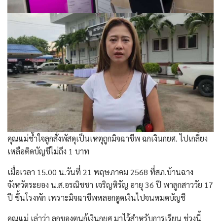
คุณแม่ช้ำใจลูกสั่งพัสดุเป็นเหตุถูกมิจฉาชีพ ฉกเงินกยศ. ไปเกลี้ยง
เหลือติดบัญชีไม่ถึง 1 บาท
เมื่อเวลา 15.00 น.วันที่ 21 พฤษภาคม 2568 ที่สภ.บ้านฉาง
จังหวัดระยอง น.ส.อรณิชชา เจริญหิรัญ อายุ 36 ปี พาลูกสาววัย 17
ปี ขึ้นโรงพัก เพราะมิจฉาชีพหลอกดูดเงินไปจนหมดบัญชี
คุณแม่ เล่าว่า ลูกของตนกู้เงินกยศ มาไว้สำหรับการเรียน ช่วงนี้