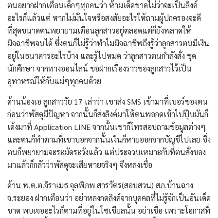
ตนอยากฝากเตือนเด็กๆทุกคนว่า ห้ามเด็ดขาดไม่ว่าจะเป็นลิงค์
อะไรก็แล้วแต่ หากไม่มั่นใจหรือสงสัยอะไรให้ถามผู้ปกครองจะดี
ที่สุดขนาดตนพยายามเตือนลูกสาวอยู่ตลอดแต่ก็ยังพลาดให้
มิจฉาชีพจนได้ ซึ่งตนก็ไม่รู้ว่าทำไมมิจฉาชีพถึงรู้ว่าลูกสาวตนมีเงิน
อยู่ในธนาคารอะไรบ้าง และรู้ไปหมด ว่าลูกสาวตนกำลังสั่ง ชุด
นักศึกษา จากทางออนไลน์ ขอฝากเรื่องราวของลูกสาวไว้เป็น
อุทาหรณ์ให้กับแม่ๆทุกคนด้วย
ด้านน้องเอ ลูกสาววัย 17 เล่าว่า เขาส่ง SMS เข้ามาที่เบอร์ของตน
ก่อนว่าพัสดุมีปัญหา จากนั้นก็ส่งลิงค์มาให้ตนพอกดเข้าไปปุ๊บมันก็
เด้งมาที่ Application LINE จากนั้นเขาก็โทรสอบถามข้อมูลต่างๆ
และตนก็ทำตามที่เขาบอกจากนั้นเงินก็หายออกจากบัญชีไปเลย ซึ่ง
ตนก็พยายามจะระมัดระวังแล้ว แต่ประจวบเหมาะกับที่ตนสั่งของ
มาแล้วก็กลัวว่าพัสดุจะเสียหายจริงๆ จึงหลงเชื่อ
ด้าน พ.ต.ต.จิราเมธ จุลพิภพ สารวัตร(สอบสวน) สภ.บ้านฉาง
จ.ระยอง ฝากเตือนว่า อย่าหลงกดลิงค์จากบุคคลที่ไม่รู้จักเป็นอันเด็ด
ขาด พบเจออะไรก็ตามที่อยู่ในโซเชียลนั้น อย่าเชื่อ เพราะโอกาสที่