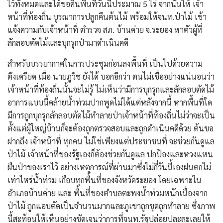
ไว้ทั้งหมดและได้ขอคืนพื้นที่วันนี้ประมาณ 5 ไร่ จากนั้นให้ เจ้า
หน้าที่ท้องถิ่น บูรณาการปลูกคืนต้นไม้ พร้อมให้จนท.ป่าไม้ เข้า
แจ้งความกับเจ้าหน้าที่ ตำรวจ สภ. บ้านค่าย จ.ระยอง หาตัวผู้ที่
ลักลอบตัดไม้และบุกรุกป่ามาดำเนินคดี
สำหรับบรรยากาศในการประชุมก่อนลงพื้นที่ เป็นไปด้วยความ
ตึงเครียด เมื่อ นายภูวิช ยังได้ บอกอีกว่า ตนไม่เชื่ออย่างแน่นอนว่า
เจ้าหน้าที่ท้องถิ่นนั้นจะไม่รู้ ไม่เห็นว่ามีการบุกรุกและลักลอบตัดไม้
อาการแบบนี้คล้ายน้ำท่วมปากพูดไม่ได้แต่หลังจากนี้ หากพื้นที่ใด
มีการถูกบุกรุกลักลอบตัดไม้ทำลายป่าเจ้าหน้าที่ท้องถิ่นไม่ว่าจะเป็น
ตั้งแต่ผู้ใหญ่บ้านก็จะต้องถูกตรวจสอบและถูกดำเนินคดีด้วย ต้นขอ
ฝากถึง เจ้าหน้าที่ ทุกคน ไม่ใช่เพียงแต่ประชาชนที่ จะช่วยกันดูแล
ป่าไม้ เจ้าหน้าที่ของรัฐเองก็ต้องช่วยกันดูแล ปกป้องและหวงแหน
ผืนป่าของเราไว้ อย่างเหตุการณ์ที่ผ่านมาซึ่งไม่กี่วันนี้เองฝนตกไม่
เท่าไหร่น้ำท่วม เกือบทุกพื้นที่ของจังหวัดระยอง โดยเฉพาะใน
อำเภอบ้านค่าย และ พื้นที่ของตำบลตะพงน้ำท่วมหนักเนื่องจาก
ป่าไม้ ถูกแอบตัดเป็นจำนวนมากและภูเขาถูกขุดถูกทำลาย ซึ่งภาพ
นี้สะท้อนให้เห็นอย่างชัดเจนว่าการที่จนท.รัฐปล่อยปละละเลยให้