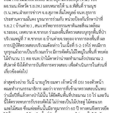
ผอ.รมน.จังหวัด ร.ย.(ท.) มอบหมายให้ น.อ.พิสันติ์ รามนุช
(ร.น.)หน.ฝ่ายการข่าวฯ จ.อ.สุภาพ ลิ้มไพบูลย์ จนท.ธุรการ
ประสานความมั่นคง บูรณาการร่วมกับ หน่วยป้องกันรักษาป่าที่
ร.ย.2 ( บ้านค่าย ) , สนง.ทรัพยากรธรรมชาติและสิ่งแวดล้อม
จ.ระยอง, เทศบาล ต.ชากบก ร่วมลงพื้นที่ตรวจสอบบุกรุกพื้นที่ป่า
บริเวณหมู่ที่ 7 ต.ชากบก อ.บ้านค่ายจ.ระยอง จากการลงพื้นที่ ผล
การปฏิบัติตรวจสอบบริเวณดังกล่าว ในเนื้อที่ 5-2-19ไร่ พบมีการ
บุกรุกแผ้วถางเป็นบริเวณกว้าง มีการตัดต้นไม้ใหญ่ในพื้นที่ พบต่อ
ไม้จำนวน 11 ตอ จนท.ป่าไม้คาดว่าน่าจะทำมาแล้วประมาณ 2
สัปดาห์ จึงได้ทำการบันทึกการตรวจสอบ เพื่อดำเนินการในส่วนที่
เกี่ยวข้องต่อไป
ล่าสุดช่วงบ่าย วันนี้ นายภูวิช ยมหา เจ้าหน้าที่ DSI รองหัวหน้า
คณะทำงานกรรมาธิการ เผยว่า จากการที่เข้ามาตรวจสอบนั้นพบ
ว่าเมื่อปีที่แล้วทางป่าไม้นั้น ได้ยึดคืนพื้นที่ประมาณ 10 ไร่ และวัน
นี้ได้ตรวจพบการรับรอบตัดไม้ ไม่ว่าจะเป็นไม้ประดู่ ไม้ตะแบก
และไม้สมอ ซึ่งแต่ละต้นนั้นมีอายุมากกว่า 60 ปี ทางตนจึงตรวจยึด