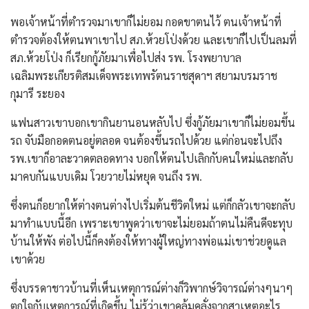
พอเจ้าหน้าที่ตำรวจมาเขาก็ไม่ยอม กอดขาตนไว้ ตนเจ้าหน้าที่
ตำรวจต้องให้ตนพาเขาไป สภ.ห้วยโป่งด้วย และเขาก็ไปเป็นลมที่
สภ.ห้วยโป่ง ก็เรียกกู้ภัยมาเพื่อไปส่ง รพ. โรงพยาบาล
เฉลิมพระเกียรติสมเด็จพระเทพรัตนราชสุดาฯ สยามบรมราช
กุมารี ระยอง
แฟนสาวเขาบอกเขากินยานอนหลับไป ซึ่งกู้ภัยมาเขาก็ไม่ยอมขึ้น
รถ จับมือกอดตนอยู่ตลอด จนต้องขึ้นรถไปด้วย แต่ก่อนจะไปถึง
รพ.เขาก็อาละวาดตลอดทาง บอกให้ตนไปเลิกกับคนใหม่และกลับ
มาคบกันแบบเดิม โวยวายไม่หยุด จนถึง รพ.
ซึ่งตนก็อยากให้ต่างตนต่างไปเริ่มต้นชีวิตใหม่ แต่ก็กลัวเขาจะกลับ
มาทำแบบนี้อีก เพราะเขาพูดว่าเขาจะไม่ยอมถ้าตนไม่คืนดีจะทุบ
บ้านให้พัง ต่อไปนี้ก็คงต้องให้ทางผู้ใหญ่ทางพ่อแม่เขาช่วยดูแล
เขาด้วย
ซึ่งบรรดาชาวบ้านที่เห็นเหตุการณ์ต่างก็วิพากษ์วิจารณ์ต่างๆนาๆ
ตกใจกับเหตุการณ์ที่เกิดขึ้น ไม่รู้ว่าเขาคลุ้มคลั่งจากสาเหตุอะไร