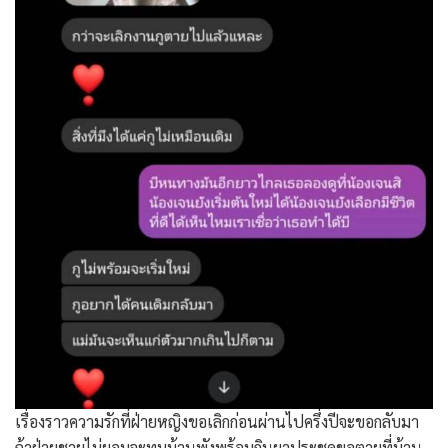
เรื่องราวความรักที่ฝ่ายหญิงขอเลิกก่อนผ่านไปครึ่งปีจะขอกลับมา
ถ้าฝ่ายชายไม่ยอมจะทุบบ้านพังพร้อมกินยาประชดขอตายที่บ้าน