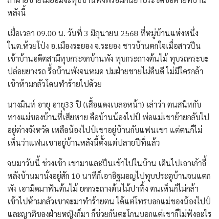
หลังนี้
เมื่อเวลา 09.00 น. วันที่ 3 มิถุนายน 2568 ที่หมู่บ้านแห่งหนึ่ง
ในต.ห้วยโป่ง อ.เมืองระยอง จ.ระยอง ชาวบ้านตกใจเมื่อสาวปีน
เข้าบ้านอดีตสามีทุบกระจกบ้านพัง ทุบกระถางต้นไม้ ทุบรถกระบะ
ปล่อยยางรถ รื้อบ้านพังจนหมด ปมฝ่ายชายไม่คืนดี ไม่มีใครกล้า
เข้าห้ามกลัวโดนทำร้ายไปด้วย
นางมินท์ อายุ อายุ33 ปี (เสื้อแดงเบลอหน้า) เล่าว่า ตนสนิทกับ
ทางแม่ของบ้านที่เสียหาย คือบ้านน้องไปป์ พ่อแม่เขาย้ายกลับไป
อยู่ต่างจังหวัด เหลือน้องไปป์เขาอยู่บ้านกับแฟนเขา แต่ตนก็ไม่
เห็นว่าแฟนเขาอยู่บ้านหลังนี้ตั้งแต่ปลายปีที่แล้ว
จนมาวันนี้ ช่วงเช้า เขามาและปีนเข้าไปในบ้าน เดินไปเอาเก้าอี้
หลังบ้านมานั่งอยู่สัก 10 นาทีก็เอาอิฐมอญไปทุบประตูบ้านจนแตก
พัง เอามีดมาฟันต้นไม้ ยกกระถางต้นไม้ปาทิ้ง ตนเห็นก็ไม่กล้า
เข้าไปห้ามกลัวเขาจะมาทำร้ายตน ได้แต่โทรบอกแม่ของน้องไปป์
และญาติของฝ่ายหญิงก็มา ก็ช่วยกันตะโกนบอกแต่เขาก็ไม่ฟังอะไร