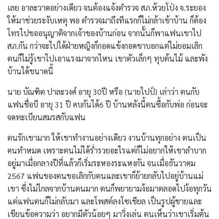
เลย อาละวาดอย่างเดียว จนต้องแจ้งตำรวจ สภ.ห้วยโป่ง จ.ระยอง
ให้มาช่วยระงับเหตุ พอ ตำรวจมาถึงทีแรกก็ไม่กล้าเข้าบ้าน ก็ต้อง
โทรไปขออนุญาติจากเจ้าของบ้านก่อน จากนั้นก็พาแฟนเขาไป
สภ.กัน กว่าจะไปได้ฝ่ายหญิงก็กอดแข้งกอดขาบอกแต่ไม่ยอมเลิก
ตนก็ไม่รู้เขาไปเอาแรงมาจากไหน เขาตัวเล็กๆ ทุบต้นไม้ และพัง
บ้านได้ขนาดนี้
นาย บัณฑิต ปาละวงศ์ อายุ 30ปี หรือ (นายไปป์) เล่าว่า ตนกับ
แฟนชื่อบี อายุ 31 ปี คบกันได้6 ปี บ้านหลังนี้ตนซื้อกับพ่อ ก่อนจะ
จดทะเบียนสมรสกับแฟน
ตนรักเขามาก ให้เขาทำงานอย่างเดียว งานบ้านทุกอย่าง ตนเป็น
คนทำหมด เพราะตนไม่ได้ร่ำรวยอะไรแต่ก็ไม่อยากให้เขาลำบาก
อยู่มาเมื่อกลางปีที่แล้วก็เริ่มระหองระแหงกัน จนเมื่อธันวาคม
2567 แฟนของตนขอเลิกกับตนและเขาก็ย้ายกลับไปอยู่บ้านแม่
เขา ซึ่งไม่ไกลจากบ้านตนมาก ตนก็พยายามง้อมาตลอดไปง้อทุกวัน
แต่แฟนตนก็ไม่กลับมา และโพสต์ลงโซเชียล เป็นรูปผู้ชายและ
เขียนข้อความว่า อยากมีตัวน้อยๆ มาวิ่งเล่น ตนเห็นว่าเขาเริ่มต้น