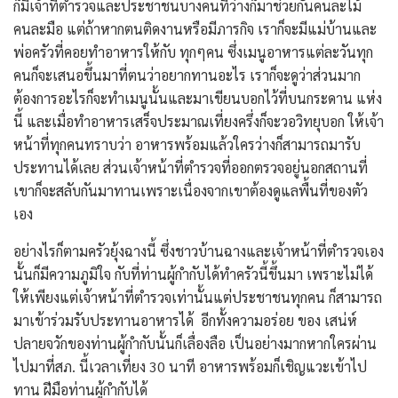
ก็มีเจ้าที่ตำรวจและประชาชนบางคนที่ว่างก็มาช่วยกันคนละไม้
คนละมือ แต่ถ้าหากตนติดงานหรือมีภารกิจ เราก็จะมีแม่บ้านและ
พ่อครัวที่คอยทำอาหารให้กับ ทุกๆคน ซึ่งเมนูอาหารแต่ละวันทุก
คนก็จะเสนอขึ้นมาที่ตนว่าอยากทานอะไร เราก็จะดูว่าส่วนมาก
ต้องการอะไรก็จะทำเมนูนั้นและมาเขียนบอกไว้ที่บนกระดาน แห่ง
นี้ และเมื่อทำอาหารเสร็จประมาณเที่ยงครึ่งก็จะวอวิทยุบอก ให้เจ้า
หน้าที่ทุกคนทราบว่า อาหารพร้อมแล้วใครว่างก็สามารถมารับ
ประทานได้เลย ส่วนเจ้าหน้าที่ตำรวจที่ออกตรวจอยู่นอกสถานที่
เขาก็จะสลับกันมาทานเพราะเนื่องจากเขาต้องดูแลพื้นที่ของตัว
เอง
อย่างไรก็ตามครัวยุ้งฉางนี้ ซึ่งชาวบ้านฉางและเจ้าหน้าที่ตำรวจเอง
นั้นก็มีความภูมิใจ กับที่ท่านผู้กำกับได้ทำครัวนี้ขึ้นมา เพราะไม่ได้
ให้เพียงแต่เจ้าหน้าที่ตำรวจเท่านั้นแต่ประชาชนทุกคน ก็สามารถ
มาเข้าร่วมรับประทานอาหารได้ อีกทั้งความอร่อย ของ เสน่ห์
ปลายจวักของท่านผู้กำกับนั้นก็เลื่องลือ เป็นอย่างมากหากใครผ่าน
ไปมาที่สภ. นี้เวลาเที่ยง 30 นาที อาหารพร้อมก็เชิญแวะเข้าไป
ทาน ฝีมือท่านผู้กำกับได้