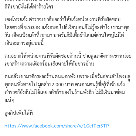
ดีทีเขายังไม่ได้ทำร้ายใคร
เคยโทรแจ้ง ตำรวจเขาก็บอกว่าให้แจ้งหน่วยงานที่รับผิดชอบ
โดยตรงที่ จ.ระยอง แจ้งอบต.ไปก็เงียบ ตนก็ไม่รู้จะทำไง เขามาทุก
วัน เดือนนึงแล้วที่เขามา บางวันก็มีเสื้อผ้าใส่แต่ส่วนใหญ่ไม่ใส่
เดินดมกาวอยู่แบบนี้
ตนอยากให้หน่วยงานที่รับผิดชอบด้านนี้ ช่วยดูแลจัดการเขาหน่อย
เขาสร้างความเดือดร้อนเสียหายให้กับชาวบ้าน
ตนกลัวเขามาตีกระจกร้านตนแตกพัง เพราะเมื่อวันก่อนลำโพงบลูู
ทูธตนพึ่งหายไป มูลค่า12,000 บาท ตนตามจนรู้ชื่อรู้ที่พัก แจ้ง
ตำรวจก็ยังจับไม่ได้เลย กลัวถ้าของในร้านพังอีก ไม่มีเงินมาซ่อม
แน่ๆ
ดูคลิปเพิ่มได้ที่
https://www.facebook.com/share/v/1GcfPcrSTP