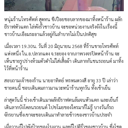
หนุ่มร้านโทรศัพท์ สุดทน ชีเปือยชอบลากของมาทิ้งหน้าร้าน ผลัก
ยีราฟหัวแตก ไล่พังรั้วชาวบ้าน จะขอหน่วยงานจริงจังในเรื่องนี้
ชาวบ้านเอือมระอาแล้วอยู่กันลำบากไม่เป็นปกติสุข
เมื่อเวลา 19.30น. วันที่ 20 มิถุนายน 2568 ที่ร้านขายโทรศัพท์
แห่งหนึ่ง ใน.อ.ปลวกแดง จ.ระยอง จากภาพวงจรปิดหน้าร้าน จะ
เห็นชายรูปร่างท้วมตัวดำไม่ใส่เสื้อผ้า เดินลากกันชนรถยนต์ มาทิ้ง
ไว้ที่หน้าร้าน
สอบถามเจ้าของร้าน นายอาทิตย์ พรหมดวงสี อายุ 33 ปี เล่าว่า
ชายคนนี้ ชอบเดินดมกาวมาแวะหน้าร้านทุกวัน ทั้งเช้าเย็น
ล่าสุดวันนี้ ช่วงเช้าเดินมาผลักยีราฟตนล้มจนหัวแตก และเย็นก็
เดินลากบังโคลนรถยนต์ ไปขโมยของใครมาก็ไม่รู้ บางวันก็รถ
จักรยานซึ่งเขาจะชอบเดินมาทำลายข้าวของชาวบ้านประจำ
เมื่อวานก็ไปพังป้ายของโรงงาน และก็ไปตีรั่วของชาวบ้าน ซึ่งโชค