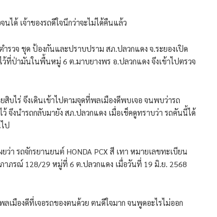
นได้ เจ้าของรถดีใจนึกว่าจะไม่ได้คืนแล้ว
าที่ตำรวจ ชุด ป้องกันและปราบปราม สภ.ปลวกแดง จ.ระยองเปิด
ว้ที่ป่ามันในพื้นหมู่ 6 ต.มาบยางพร อ.ปลวกแดง จึงเข้าไปตรวจ
ายสิบไร่ จึงเดินเข้าไปตามจุดที่พลเมืองดีพบเจอ จนพบว่ารถ
ว้ จึงนำรถกลับมายัง สภ.ปลวกแดง เมื่อเช็คดูทราบว่า รถคันนี้ได้
นไป
ิดเผยว่า รถจักรยานยนต์ HONDA PCX สี เทา หมายเลขทะเบียน
ณ์ 128/29 หมู่ที่ 6 ต.ปลวกแดง เมื่อวันที่ 19 มิ.ย. 2568
ละพลเมืองดีที่เจอรถของตนด้วย ตนดีใจมาก จนพูดอะไรไม่ออก