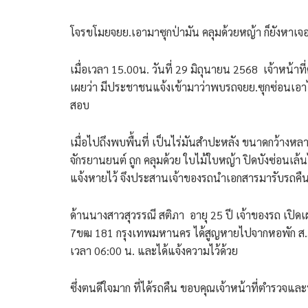
โจรขโมยจยย.เอามาซุกป่ามัน คลุมด้วยหญ้า ก็ยังหาเจอจ
เมื่อเวลา 15.00น. วันที่ 29 มิถุนายน 2568 เจ้าหน้
เผยว่า มีประชาชนแจ้งเข้ามาว่าพบรถจยย.ซุกซ่อนเอาไ
สอบ
เมื่อไปถึงพบพื้นที่ เป็นไร่มันสำปะหลัง ขนาดกว้างหล
จักรยานยนต์ ถูก คลุมด้วย ใบไม้ใบหญ้า ปิดบังซ่อนเล้นไ
แจ้งหายไว้ จึงประสานเจ้าของรถนำเอกสารมารับรถคื
ด้านนางสาวสุวรรณี สติภา อายุ 25 ปี เจ้าของรถ เป
7ขฒ 181 กรุงเทพมหานคร ได้สูญหายไปจากหอพัก ส.ภาภร
เวลา 06:00 น. และได้แจ้งความไว้ด้วย
ซึ่งตนดีใจมาก ที่ได้รถคืน ขอบคุณเจ้าหน้าที่ตำรวจแ