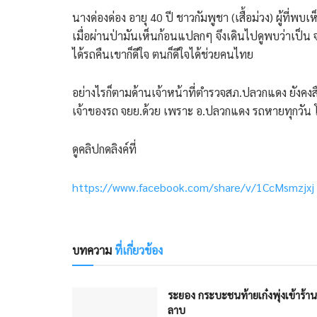
นางด่องด่อง อายุ 40 ปี ชาวกัมพูชา (เสื้อม่วง) ผู้ที่พ
เมื่อผ่านป่ามันเห็นก้อนแปลกๆ จึงเดินไปดูพบว่าเป็น
ได้รถคืนเขาก็ดีใจ ตนก็ดีใจได้ช่วยคนไทย
อย่างไรก็ตามด้านเจ้าหน้าที่ตำรวจสภ.ปลวกแดง ยังคงส
เจ้าของรถ จยย.ด้วย เพราะ อ.ปลวกแดง รถหายทุกวัน โ
ดูคลิปกดลิงค์ที่
https://www.facebook.com/share/v/1CcMsmzjxj
บทความ
ที่เกี่ยวข้อง
ระยอง กระบะชนท้ายเก๋งพุ่งเข้าร้าน
ลาบ