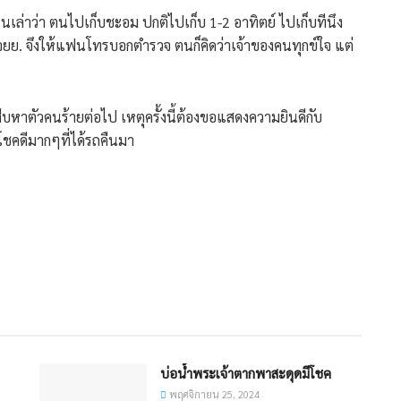
บเห็นเล่าว่า ตนไปเก็บชะอม ปกติไปเก็บ 1-2 อาทิตย์ ไปเก็บทีนึง
 จยย. จึงให้แฟนโทรบอกตำรวจ ตนก็คิดว่าเจ้าของคนทุกข์ใจ แต่
ืบหาตัวคนร้ายต่อไป เหตุครั้งนี้ต้องขอแสดงความยินดีกับ
ชคดีมากๆที่ได้รถคืนมา
บ่อน้ำพระเจ้าตากพาสะดุดมีโชค
พฤศจิกายน 25, 2024