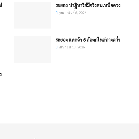
่
ระยอง ปาฏิหาริย์มีจริงคนเหนือดวง
กุมภาพันธ์ 6, 2026
ระยอง แดดจ้า 6 ล้อตกไหล่ทางคว่ำ
เมษายน 18, 2026
ง