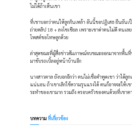
ไม่ได้ถ้าเห็นเขา
ที่เขาบอกว่าตนให้ลูกกินเหล้า อันนี้ขอปฏิเสธ ยืนยันเป็
ถ่ายคลิป 18 + ลงโซเชียล เพราะเขาด่าตนไม่ดี ตนเล
โพสต์ขอโทษลูกด้วย
ล่าสุดขณะที่ผู้สื่อข่าวสัมภาษณ์จบขณะออกมาจากพื้นท
มาขับรถเบิ้ลอยู่หน้าบ้านอีก
นางสาวตาล ยังบอกอีกว่า ตนไม่เชื่อคำพูดเขา ว่าได้ลูก
แน่นอน ถ้าเขาเลิกใช้ความรุนแรงได้ ตนก็อาจจะให้เขา
ระทำของเขามาก รวมถึง ครอบครัวของตนด้วยที่เขาตา
บทความ
ที่เกี่ยวข้อง