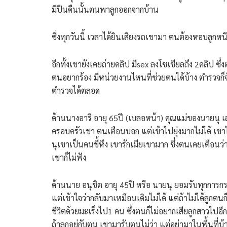
มีปืนคืนนั้นตนพาลูกออกจากบ้าน
ซี่งทุกวันนี้ เวลาได้ยินเสียงรถเขามา ตนต้องหอบลูกหน
อีกทั้งเขายังเคยถ่ายคลิป มีsex ลงโซเชียลถึง 2คลิป 
ตนอยากร้อง มีหน่วยงานไหนที่ช่วยตนได้บ้าง ตำรวจก็
ตำรวจได้ตลอด
ด้านนางอารี อายุ 65ปี (เบลอหน้า) คุณแม่ของนายนุ เล่
ครอบครัวเขา ตนเตือนบอก แต่เข้าไปยุ่งมากไม่ได้ เขาไม่
นุเขาเป็นคนขี้หึง เขารักเมียเขามาก ซึ่งตนเคยเตือนว่า
เขาก็ไม่ฟัง
ด้านนาย อนุชิต อายุ 45ปี หรือ นายนุ ยอมรับทุกการกร
แต่เข้าใจว่ากลับมาเหมือนเดิมไม่ได้ แต่ถ้าไม่ได้ลูกต
ชีวิตด้วยมะเร็งไป1 คน ซึ่งตนก็ไม่อยากเสียลูกสาวไปอ
ถ้าลูกอยู่กับตน เขามารับตนไม่ว่า แต่อย่ามาในพื้นที