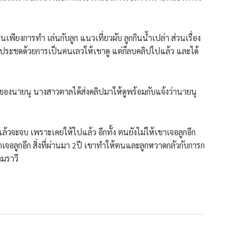
นเพียงการทำ เล่นกับลูก แนวเที่ยวผับ ลูกกินน้ำเปล่า ส่วนเรื่อง
ยประชดด้วยการเป็นคนเลวให้เขาดู แต่ก็ลบคลิปไปแล้ว และได้
ี่ของนายนุ นางสาวตาลได้ส่งคลิปมาให้ดูพร้อมกับแจ้งว่านายนุ
แล้วจะจบ เพราะเคยให้ไปแล้ว อีกทั้ง ตนยังไม่ให้เขาเจอลูกอีก
เจอลูกอีก สิ่งที่ผ่านมา 2ปี เขาทำให้ตนและลูกหวาดกลัวกับการก
มราวี