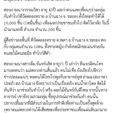
สอบถามนางวรรณวิสา อายุ 43ปี เผยว่าตนและเพื่อนๆร่วมกลุ่ม
กันทำโบว์ที่วัดคลองทราย อ.บ้านฉาง จ. ระยอง ตั้งใจจะทำให้ได้
10,000 ชิ้น (1หมื่นชิ้น) เพื่อแจกประชาชนทั่วไป ติดไว้อาลัย วันนี้
นำมาแจกที่ อำเภอ จำนวน 200 ชิ้น
ผู้สื่อข่าวลงพื้นที่ ที่วัดคลองทราย ต.พลา อ.บ้านฉาง จ.ระยอง พบ
กับ กลุ่มคนจำนวน 10คน ทั้งชายหญิง กำลังขะมักขะเม่นช่วยกัน
คนละไม้คนละมือ ทำโบว์สีดำ
สอบถามนางสาวอิ่ม จันทร์เลิศ อายุ71 ปี เล่าว่า ทีแรกมีคนโทร
มาบอกตนว่า แม่หลวงท่านสิ้นแล้ว ตนไม่เชื่อ ยังเถียงไปอีกว่า
ข่าวปลอมแน่ๆ พอตนได้โทรไปคุยกับอาจารย์จุฟ ล่ามแปลภาษา
ประจำ สภ.บ้านฉาง จึงทราบว่าเป็นเรื่องจริง ตนน้ำตาไหล คิดได้
ทันทีว่า มาช่วยกันทำโบว์ หรือ ดอกไม้จันทร์กันดีไหม จากนั้นทาง
อาจารย์ เขาจึงรวมรวมกลุ่ม ซื้ออุปกรณ์มาช่วยกันทำ ตนนั้น
ปลาบปลื้มมากที่มีส่วนร่วมในการทำดีเพื่อท่านเป็นครั้งสุดท้าย
เพราะแม่หลวงท่านได้เสียสละเพื่อประชาชนเพื่อแผ่นดินมามาก