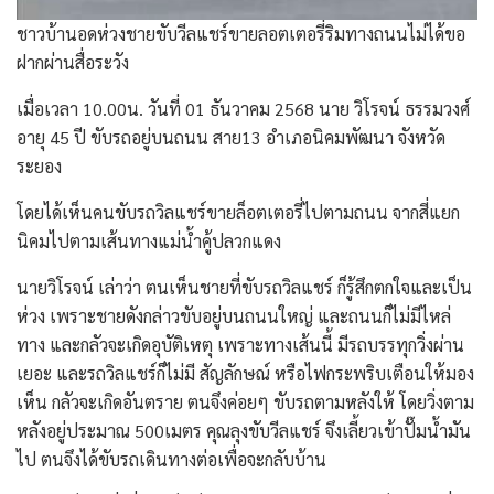
ชาวบ้านอดห่วงชายขับวีลแชร์ขายลอตเตอรี่ริมทางถนนไม่ได้ขอ
ฝากผ่านสื่อระวัง
เมื่อเวลา 10.00น. วันที่ 01 ธันวาคม 2568 นาย วิโรจน์ ธรรมวงศ์
อายุ 45 ปี ขับรถอยู่บนถนน สาย13 อำเภอนิคมพัฒนา จังหวัด
ระยอง
โดยได้เห็นคนขับรถวิลแชร์ขายล็อตเตอรี่ไปตามถนน จากสี่แยก
นิคมไปตามเส้นทางแม่น้ำคู้ปลวกแดง
นายวิโรจน์ เล่าว่า ตนเห็นชายที่ขับรถวิลแชร์ ก็รู้สึกตกใจและเป็น
ห่วง เพราะชายดังกล่าวขับอยู่บนถนนใหญ่ และถนนก็ไม่มีไหล่
ทาง และกลัวจะเกิดอุบัติเหตุ เพราะทางเส้นนี้ มีรถบรรทุกวิ่งผ่าน
เยอะ และรถวิลแชร์ก็ไม่มี สัญลักษณ์ หรือไฟกระพริบเตือนให้มอง
เห็น กลัวจะเกิดอันตราย ตนจึงค่อยๆ ขับรถตามหลังให้ โดยวิ่งตาม
หลังอยู่ประมาณ 500เมตร คุณลุงขับวีลแชร์ จึงเลี้ยวเข้าปั๊มน้ำมัน
ไป ตนจึงได้ขับรถเดินทางต่อเพื่อจะกลับบ้าน