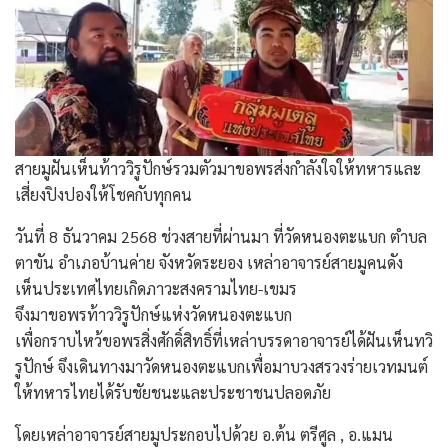
สายมูฝันเห็นท้าววิรูปักษ์รวมตัวมาขอพรส่งกำลังใจให้ทหารและ
เสี่ยงปิงปองให้โชคกับทุกคน
วันที่ 8 ธันวาคม 2568 ช่วงสายที่ผ่านมา ที่วัดหนองตะแบก ตำบล
ตาขัน อำเภอบ้านค่าย จังหวัดระยอง เหล่าอาจารย์สายมูคนดัง
เห็นประเทศไทยเกิดภาวะสงครามไทย-เขมร
จึงมาขอพรท้าววิรูปักษ์แห่งวัดหนองตะแบก
เพื่อกราบไหว้ขอพรสิ่งศักดิ์สิทธิ์ที่เหล่าบรรดาอาจารย์ได้ฝันเห็นทวิ
รูปักษ์ จึงเดินทางมาวัดหนองตะแบกเพื่อมาบวงสรวงร่ายเวทมนต์
ให้ทหารไทยได้รับชัยชนะและประชาชนปลอดภัย
โดยเหล่าอาจารย์สายมูประกอบไปด้วย อ.ต้น ตรีศูล , อ.แมน