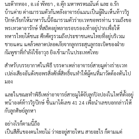
นะด๊ากทอง , อ.เอ๋ พัทยา , อ.ตุ๊ก มหาพรหมมันต์ และ อ.รัก
บ้านค่าย ต่างมารวมตัวกันหลังอาจารย์แมนเป็นผู้ฝันเห็นท้าววิรู
ปักษ์เรียกให้มาหาวันนี้จึงมารวมตัวร่ายเวทขอพรท่าน รวมถึงขอ
พรเทวดาอารักษ์ ที่สถิตอยู่หลายรอบรองเท้าอยู่ปากเพื่อให้
ทหารไทยได้ชนะ ศึกศัตรูรวมถึงประชาชนคนไทยที่อยู่บริเวณ
ชายแดน แคล้วคลาดปลอดภัยจากลูกกระสุนลูกระเบิดของฝ่าย
กัมพูชาที่กำลังใช้อาวุธ ยิงเข้ามาในประเทศไทย
สำหรับบรรยากาศในพิธี บรรดาเหล่าอาจารย์สายมูต่างร่ายเวท
เปล่งเสียงอันดังขอพรสิ่งศักดิ์สิทธิ์จนทำให้ผู้คนที่มาวัดต้องหันไป
มอง
และในขณะทำพิธีเหล่าอาจารย์สายมูได้จับลูกปิงปองในไหที่ตั้งอยู่
หน้าองค์ท้าววิรูปักษ์ ขึ้นมาได้เลข 41 24 เพื่อนำเลขบอกกล่าวให้
กับลูกศิษย์ลูกหา
อย่างไรก็ตามนี้ถือ
เป็นสีสันของคนไทยไม่ ว่าจะอยู่สายไหน สายอะไร ก็ตามแต่