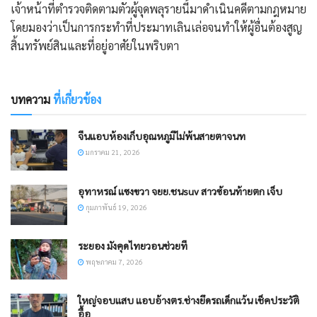
เจ้าหน้าที่ตำรวจติดตามตัวผู้จุดพลุรายนี้มาดำเนินคดีตามกฎหมาย
โดยมองว่าเป็นการกระทำที่ประมาทเลินเล่อจนทำให้ผู้อื่นต้องสูญ
สิ้นทรัพย์สินและที่อยู่อาศัยในพริบตา
บทความ
ที่เกี่ยวข้อง
จีนแอบห้องเก็บอุณหภูมิไม่พ้นสายตาจนท
มกราคม 21, 2026
อุทาหรณ์ แซงขวา จยย.ชนsuv สาวซ้อนท้ายตก เจ็บ
กุมภาพันธ์ 19, 2026
ระยอง มังคุดไทยวอนช่วยที
พฤษภาคม 7, 2026
ใหญ่จอบแสบ แอบอ้างตร.ช่างยึดรถเด็กแว้น เช็คประวัติ
อื้อ