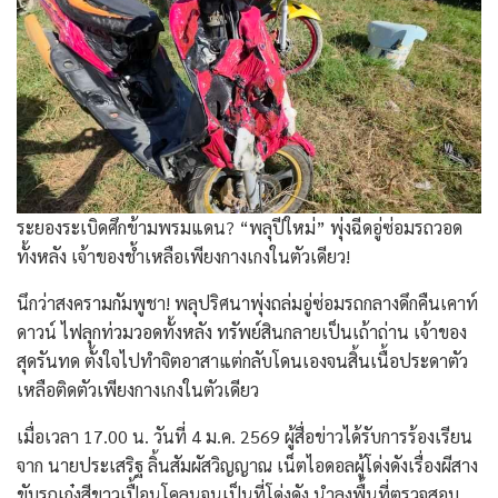
ระยองระเบิดศึกข้ามพรมแดน? “พลุปีใหม่” พุ่งฉีดอู่ซ่อมรถวอด
ทั้งหลัง เจ้าของช้ำเหลือเพียงกางเกงในตัวเดียว!
​นึกว่าสงครามกัมพูชา! พลุปริศนาพุ่งถล่มอู่ซ่อมรถกลางดึกคืนเคาท์
ดาวน์ ไฟลุกท่วมวอดทั้งหลัง ทรัพย์สินกลายเป็นเถ้าถ่าน เจ้าของ
สุดรันทด ตั้งใจไปทำจิตอาสาแต่กลับโดนเองจนสิ้นเนื้อประดาตัว
เหลือติดตัวเพียงกางเกงในตัวเดียว
​เมื่อเวลา 17.00 น. วันที่ 4 ม.ค. 2569 ผู้สื่อข่าวได้รับการร้องเรียน
จาก นายประเสริฐ ลิ้นสัมผัสวิญญาณ เน็ตไอดอลผู้โด่งดังเรื่องผีสาง
ขับรถเก๋งสีขาวเปื้อนโคลนจนเป็นที่โด่งดัง นำลงพื้นที่ตรวจสอบ