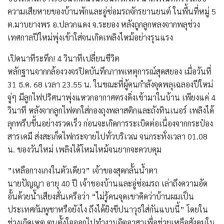
ความเสียหายของบ้านพักและอู่ซ่อมรถจักรยานยนต์ ในพื้นที่หมู่ 5
ต.มาบยางพร อ.ปลวกแดง จ.ระยอง หลังถูกลูกหลงจากพลุช่วง
เทศกาลปีใหม่พุ่งเข้าใส่จนเกิดเพลิงไหม้อย่างรุนแรง
​เปิดนาทีระทึก! 4 วินาทีเปลี่ยนชีวิต
​หลักฐานจากกล้องวงจรปิดบันทึกภาพเหตุการณ์สุดสยอง เมื่อวันที่
31 ธ.ค. 68 เวลา 23.55 น. ในขณะที่ผู้คนกำลังจุดพลุเฉลองปีใหม่
จู่ๆ มีลูกไฟปริศนาพุ่งแหวกอากาศตรงดิ่งเข้ามาในบ้าน เพียงแค่ 4
วินาที หลังจากลูกไฟตกใส่กองถุงพลาสติกและถังทินเนอร์ เพลิงได้
ลุกพรึบขึ้นอย่างรวดเร็ว ก่อนจะเกิดการระเบิดต่อเนื่องจากกระป๋อง
สารเคมี ส่งสะเก็ดไฟกระจายไปทั่วบริเวณ จนกระทั่งเวลา 01.08
น. ของวันใหม่ เพลิงได้โหมไหม้จนยากจะควบคุม
​”เหลือกางเกงในตัวเดียว” เจ้าของสุดกลั้นน้ำตา
​นายปัญญา อายุ 40 ปี เจ้าของบ้านและอู่ซ่อมรถ เล่าถึงความอัด
อั้นด้วยน้ำเสียงสั่นเครือว่า “ไม่รู้คนจุดเขาคิดว่าบ้านผมเป็น
ประเทศกัมพูชาหรือยังไง ถึงได้ยิงขีปนาวุธใส่กันแบบนี้” โดยใน
ช่วงเกิดเหตุ ตนตั้งใจออกไปทำงานจิตอาสาเพื่อช่วยเหลือสังคมใน