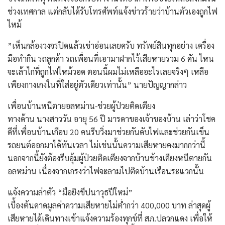
ช่วงเทศกาล แต่กลับได้รับโทรศัพท์แจ้งข่าวร้ายว่าบ้านตัวเองถูกไฟ
ไหม้
​”เห็นกล้องวงจรปิดแล้วเข่าอ่อนเลยครับ ทรัพย์สินทุกอย่าง เครื่อง
มือทำกิน รถลูกค้า รถเพื่อนที่เอามาฝากไว้เสียหายรวม 6 คัน ไหน
จะเล้าไก่ที่ถูกไฟไหม้วอด ตอนนี้ผมไม่เหลืออะไรเลยจริงๆ เหลือ
เพียงกางเกงในที่ใส่อยู่ตัวเดียวเท่านั้น” นายปัญญากล่าว
​เพื่อนบ้านหนีตายอลหม่าน-ช่วยผู้ป่วยติดเตียง
​ทางด้าน นางสาววัน อายุ 56 ปี มารดาของเจ้าของบ้าน เล่าว่าโชค
ดีที่เพื่อนบ้านเกือบ 20 คนรีบวิ่งมาช่วยกันดับไฟและช่วยกันเข็น
รถยนต์ออกมาได้ทันเวลา ไม่เช่นนั้นความเสียหายคงมากกว่านี้
นอกจากนี้ยังต้องรีบอุ้มผู้ป่วยติดเตียงจากบ้านข้างเคียงหนีตายกัน
อลหม่าน เนื่องจากเกรงว่าไฟจะลามไปติดบ้านเรือนระแวกนั้น
​แจ้งความล่าตัว “มือยิงขีปนาวุธปีใหม่”
​เบื้องต้นคาดมูลค่าความเสียหายไม่ต่ำกว่า 400,000 บาท ล่าสุดผู้
เสียหายได้เดินทางเข้าแจ้งความร้องทุกข์ที่ สภ.ปลวกแดง เพื่อให้