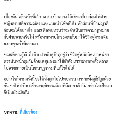
​เบื้องต้น เจ้าหน้าที่ตำรวจ สภ.บ้านฉาง ได้เข้าเกลี้ยกล่อมให้ฝ่าย
หญิงสงบสติอารมณ์ลง และแนะนำให้กลับไปพักผ่อนที่บ้านญาติ
ก่อนจะได้สบายใจ และเพื่อทบทวนว่าจะดำเนินการตามกฎหมาย
กับฝ่ายชายหรือไม่ หรือหากหายโกรธจะกลับมาใช้ชีวิตคู่ตามเดิม
แบบทุกครั้งที่ผ่านมา
​ขณะที่ทางกู้ภัยทิ้งท้ายฝากถึงคู่รักทุกคู่ว่า ชีวิตคู่หนักนิดเบาหน่อย
ควรหันหน้าคุยกันด้วยเหตุผล อย่าใช้กำลัง เพราะหากพลั้งพลาด
ไปอาจกลายเป็นโศกนาฏกรรมที่แก้ไขไม่ได้
อย่างไรก็ตามครั้งนี้ขอให้ทั้งคู่กลับไปทบทวน เพราะทั้งคู่ก็มีลูกด้วย
กัน ขอให้ปรับเปลี่ยนพฤติกรรมถ้อยทีถ้อยอาศัยกัน อย่างไรเสียเรา
ก็เป็นผัวเมียกัน
บทความ
ที่เกี่ยวข้อง