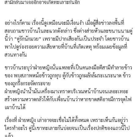
สามีกลับมาเจออีกอาจเกิดทะเลาะกันอีก
​อย่างไรก็ตาม เรื่องนี้ดูเหมือนจะมีเงื่อนงำ เมื่อผู้สื่อข่าวลงพื้นที่
สอบถามชาวบ้านในละแวกดังกล่าว ซึ่งต่างส่ายหัวและขนานนามคู่
นี้ว่า “คู่รักนักมวย” เพราะมีปากเสียงกันเป็นประจำ โดยชาวบ้าน
พาไปดูร่องรอยความเสียหายที่บ้านที่เกิดเหตุ พร้อมเผยข้อมูลที่
สวนทางกัน
ชาวบ้านระบุว่าฝ่ายหญิงนั่นแหละที่เป็นคนลงมือตีสามีทำลายข้าว
ของ พบสภาพหม้อข้าวถูกทุบ ตู้กับข้าวถูกผลักล้มระเนระนาด ข้าว
ของถูกรื้อกระจัดกระจาย
ฝ่ายหญิงนำน้ำมันเครื่องมาเทราดบริเวณหน้าบ้านจนเลอะเทอะ
สร้างความหวาดกลัวให้กับเพื่อนบ้านว่าหากขาดสติอาจมีการจุดไฟ
เผาบ้านได้
​เรื่องที่ ฝ่ายหญิง เล่าอาจจะเชื่อไม่ได้ทั้งหมด เพราะเห็นกันอยู่ว่า
ใครทำอะไร คู่นี้เขาทะเลาะกันบ่อยจนเป็นเรื่องปกติของแถวนี้ไป
แล้ว