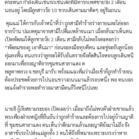
ตระหนก กำลังเดินเข็นรถเข็นเด็กที่มีทารกเพศชายวัย 2 เดือน
นอนอยู่ โดยมีลูกสาววัย 10 ขวบเดินตามมาติดๆ อยู่ริมถนน
​ คุณแม่ ให้การกับเจ้าหน้าที่ว่า ถูกสามีทำร้ายร่างกายและไล่ออก
จากบ้าน ปมเหตุมาจากสามีไปดื่มเหล้าจนเมา เมื่อกลับมาเห็นตน
เปิดพัดลมให้ลูกชายวัย 2 เดือน สามีกลับไม่พอใจตะคอกว่า
“พัดลมของกู เอาคืนมา” ก่อนจะลงมือทุบตีตน และขู่จะจับลูกน้อย
ทุ่มลงพื้น ตนเกรงว่าลูกจะได้รับอันตรายจึงตัดสินใจหอบลูกเดินหนี
ออกมาเพื่อรอญาติจากชุมชนศาลาแดง ต
พลูตาหลวง จ.ชลบุรี มารับ พร้อมแฉเพิ่มว่าเมื่อเช้าก็ถูกทำร้ายจน
ต้องประชดด้วยการไปนอนขวางถนนมาแล้วรอบหนึ่ง พอ ตนบอก
จะแจ้งตำรวจพอตำรวจมาสามีตนก็วิ่งหนีไปเลย
​นายธิ กู้ภัยสยามระยอง เปิดเผยว่า เมื่อมาถึงไม่พบตัวฝ่ายชายแล้ว
พบเพียงฝ่ายหญิงที่ยืนยันว่าถูกทำร้ายและต้องการไปอยู่บ้านญาติ
ที่ ชุมชนศาลาแดง ตนเห็นว่าดึกมากแล้วและญาติยังมาไม่ถึง จึง
อาสาขับรถไปส่งแม่ลูกทั้ง 3 คนให้ถึงที่หมายเพราะเกรงว่าหาก