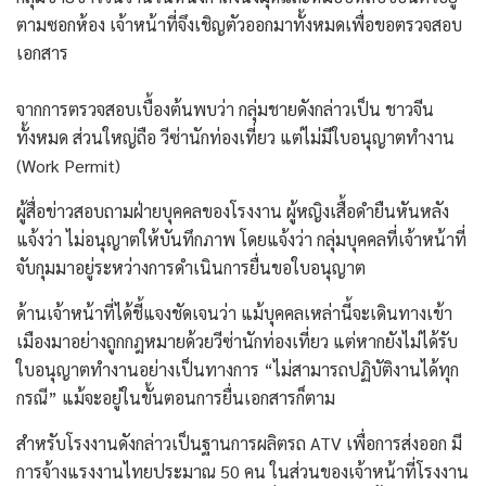
ตามซอกห้อง เจ้าหน้าที่จึงเชิญตัวออกมาทั้งหมดเพื่อขอตรวจสอบ
เอกสาร
​จากการตรวจสอบเบื้องต้นพบว่า กลุ่มชายดังกล่าวเป็น ชาวจีน
ทั้งหมด ​ส่วนใหญ่ถือ วีซ่านักท่องเที่ยว แต่ไม่มีใบอนุญาตทำงาน
(Work Permit)
​ผู้สื่อข่าวสอบถามฝ่ายบุคคลของโรงงาน ผู้หญิงเสื้อดำยืนหันหลัง
แจ้งว่า ไม่อนุญาตให้บันทึกภาพ โดยแจ้งว่า กลุ่มบุคคลที่เจ้าหน้าที่
จับกุมมาอยู่ระหว่างการดำเนินการยื่นขอใบอนุญาต
ด้าน​เจ้าหน้าที่ได้ชี้แจงชัดเจนว่า แม้บุคคลเหล่านี้จะเดินทางเข้า
เมืองมาอย่างถูกกฎหมายด้วยวีซ่านักท่องเที่ยว แต่หากยังไม่ได้รับ
ใบอนุญาตทำงานอย่างเป็นทางการ “ไม่สามารถปฏิบัติงานได้ทุก
กรณี” แม้จะอยู่ในขั้นตอนการยื่นเอกสารก็ตาม
​สำหรับโรงงานดังกล่าวเป็นฐานการผลิตรถ ATV เพื่อการส่งออก มี
การจ้างแรงงานไทยประมาณ 50 คน ในส่วนของเจ้าหน้าที่โรงงาน