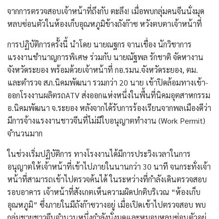
จากการตรวจสอบเจ้าหน้าที่ถึงกับ ตะลึง! เมื่อพบกลุ่มคนจีนนั่งมุด
หลบซ่อนตัวในห้องเก็บอุณหภูมิข้างถังก๊าซ หวังตบตาเจ้าหน้าที่
​การปฏิบัติการครั้งนี้ นำโดย นายณฐกร จานเขื่อง นักวิชาการ
แรงงานชำนาญการพิเศษ ร่วมกับ นายณัฐพล รักชาติ จัดหางาน
จังหวัดระยอง พร้อมด้วยเจ้าหน้าที่ กอ.รมน.จังหวัดระยอง, ตม.
และตำรวจ สภ.นิคมพัฒนา รวมกว่า 20 นาย เข้าปิดล้อมทางเข้า-
ออกโรงงานผลิตรถATV ส่งออกแห่งหนึ่งในพื้นที่นิคมอุตสาหกรรม
อ.นิคมพัฒนา จ.ระยอง หลังจากได้รับการร้องเรียนจากพลเมืองดีว่า
มีการจ้างแรงงานชาวจีนที่ไม่มีใบอนุญาตทำงาน (Work Permit)
จำนวนมาก
​ในช่วงเริ่มปฏิบัติการ ทางโรงงานได้มีการประวิงเวลาในการ
อนุญาตให้เจ้าหน้าที่เข้าไปภายในนานกว่า 30 นาที จนกระทั่งเจ้า
หน้าที่สามารถเข้าไปตรวจค้นได้ ในระหว่างที่กำลังเดินตรวจสอบ
รอบอาคาร เจ้าหน้าที่สังเกตเห็นความผิดปกติบริเวณ “ห้องเก็บ
อุณหภูมิ” ซึ่งภายในมีถังก๊าซวางอยู่ เมื่อเปิดเข้าไปตรวจสอบ พบ
กลุ่มชายชาวจีนจำนวนหนึ่งกำลังนั่งมุดและหมอบหลบซ่อนตัวอยู่