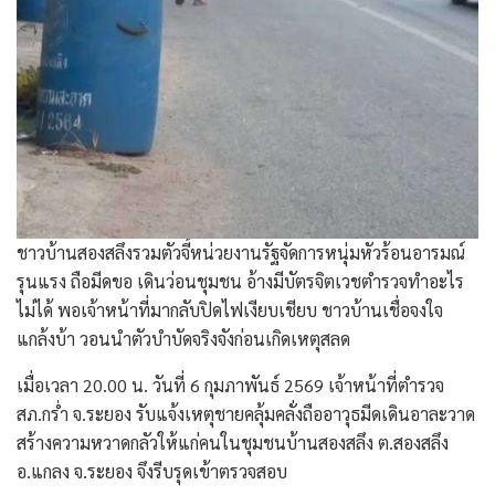
ชาวบ้านสองสลึงรวมตัวจี้หน่วยงานรัฐจัดการหนุ่มหัวร้อนอารมณ์
รุนแรง ถือมีดขอ เดินว่อนชุมชน อ้างมีบัตรจิตเวชตำรวจทำอะไร
ไม่ได้ พอเจ้าหน้าที่มากลับปิดไฟเงียบเชียบ ชาวบ้านเชื่อจงใจ
แกล้งบ้า วอนนำตัวบำบัดจริงจังก่อนเกิดเหตุสลด
เมื่อเวลา 20.00 น. วันที่ 6 กุมภาพันธ์ 2569 เจ้าหน้าที่ตำรวจ
สภ.กร่ำ จ.ระยอง รับแจ้งเหตุชายคลุ้มคลั่งถืออาวุธมีดเดินอาละวาด
สร้างความหวาดกลัวให้แก่คนในชุมชนบ้านสองสลึง ต.สองสลึง
อ.แกลง จ.ระยอง จึงรีบรุดเข้าตรวจสอบ