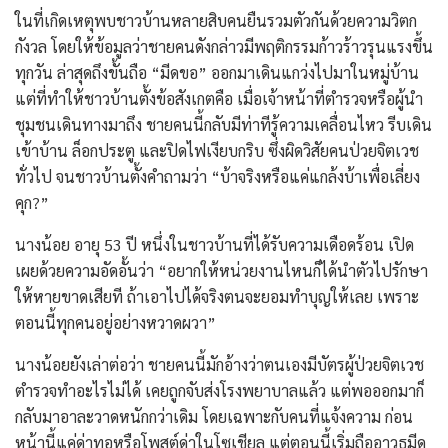
ในที่เกิดเหตุพบชาวบ้านหลายสิบคนยืนรวมตัวกันด้วยความวิตก
กังวล โดยให้ข้อมูลว่าชายคนดังกล่าวมีพฤติกรรมก้าวร้าวรุนแรงขึ้น
ทุกวัน ล่าสุดถึงขั้นถือ “มีดขอ” ออกมาเดินแกว่งไปมาในหมู่บ้าน
แต่ที่ทำให้ชาวบ้านตั้งข้อสังเกตคือ เมื่อเจ้าหน้าที่ตำรวจหรือผู้นำ
ชุมชนเดินทางมาถึง ชายคนนี้กลับมีท่าทีรู้ความเคลื่อนไหว รีบเดิน
เข้าบ้าน ล็อกประตู และปิดไฟเงียบกริบ ซึ่งผิดวิสัยคนป่วยจิตเวช
ทั่วไป จนชาวบ้านตั้งคำถามว่า “บ้าจริงหรือแค่แกล้งบ้าเพื่อเลี่ยง
คุก?”
นางน้อย อายุ 53 ปี หนึ่งในชาวบ้านที่ได้รับความเดือดร้อน เปิด
เผยด้วยความอัดอั้นว่า “อยากให้หน่วยงานไหนก็ได้นำตัวไปรักษา
ให้หายขาดเสียที ถ้าเอาไปได้จริงตนจะยอมทำบุญให้เลย เพราะ
ตอนนี้ทุกคนอยู่อย่างหวาดผวา”
นางน้อยยังเล่าต่อว่า ชายคนนี้มักอ้างว่าตนเองมีบัตรผู้ป่วยจิตเวช
ตำรวจทำอะไรไม่ได้ เคยถูกจับส่งโรงพยาบาลแล้ว แต่พอออกมาก็
กลับมาอาละวาดหนักกว่าเดิม โดยเฉพาะกับคนที่แจ้งความ ก่อน
หน้านี้แค่ด่าทอหรือโพสต์ด่าในโซเชียล แต่ตอนนี้เริ่มถืออาวุธมีด