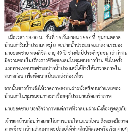
เมื่อเวลา 18.00 น. วันที่ 16 กันยายน 2567 ที่ ชุมชนตลาด
บ้านเก่าริมน้ำประแส หมู่ 8 ต.ปากน้ำประแส อ.แกลง จ.ระยอง
นายยอดชาย ทองลิขิต อายุ 49 ปี ช่างศิลป์ประจำชุมชน เล่าว่าตน
มีความชอบในเรื่องราวชีวิตของคนในชุมชนชาวบ้าน ซึ่งในครั้ง
แรกทางเทศบาลตำบลปากน้ำประแสร์ได้จ้างให้มาวาดภาพใน
ตลาดก่อน เพื่อพัฒนาเป็นแหล่งท่องเที่ยว
จากนั้นชาวบ้านจึงให้วาดภาพลงบนฝาผนังหรือบนกำแพงของ
บ้านเก่าในชุมชนจนวาดมาเรื่อยๆก็ประมาณร้อยกว่าภาพ
นายยอดชาย บอกอีกว่าภาพแต่ภาพที่วาดบนฝาผนังต้องพูดคุยกับ
เจ้าของบ้านก่อนว่าอยากได้ภาพแบบไหนแนวไหน ถึงจะลงมือวาด
ภาพซึ่งชาวบ้านส่วนมากจะปล่อยให้ช่างศิลป์คิดเองหรือเรียกง่ายๆ