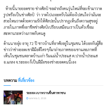
ท้ายนี้นายยอดชาย ช่างศิลป์ ขอฝากถึงคนรุ่นใหม่ที่จะเข้ามาวาด
รูปหรือเป็นช่างศิลป์ ว่า วาดไปเถอะครับไม่ต้องไปสนใจว่ามันจะ
สวยไหมวาดด้วยความรักให้ศิลปะนั้นปรากฏเห็นถึงความสุขอยู่
ภายในภาพซึ่งอาชีพช่างศิลป์เปรียบเสมือนเราเป็นตัวเชื่อม
สะพานระหว่างภาพกับคนดู
ด้านนายอุ๋ย อายุ 72 ปี ชาวบ้านที่อาศัยอยู่ในชุมชน ได้บอกกับผู้สื่อ
ข่าวว่าช่างยอดเขาฝีมือดีใครๆก็มาถ่ายภาพของเขาและภาพที่
เห็นในชุมชนตลาดบ้านเก่า ริมแม่น้ำประแส ต.ปากน้ำประแส
อ.แกลง จ.ระยอง ก็เป็นฝีมือของช่างยอดคนนี้เอง
บทความ
ที่เกี่ยวข้อง
ระยอง เบาหวานขึ้นตาพาชน
เมษายน 3, 2026