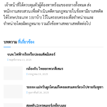
​ เจ้าหน้าที่ได้ควบคุมตัวผู้ต้องหาพร้อมของกลางทั้งหมด ส่ง
พนักงานสอบสวนเพื่อดำเนินคดีตามกฎหมายในข้อหามียาเสพติด
ให้โทษประเภท 1(ยาบ้า) ไว้ในครอบครองเพื่อจำหน่ายและ
จำหน่ายโดยผิดกฎหมาย รวมถึงข้อหาเสพยาเสพติดต่อไป
บทความ
ที่เกี่ยวข้อง
จนท.ไฟฟ้าจริงหรือปลอมตัดมิเตอร์
พฤศจิกายน 13, 2025
กล้องจับ ไทยยกพวกตีเขมร
กรกฎาคม 19, 2025
ระยอง แม่หวั่นลูกโดนแก๊งคอลเซนเตอร์ลวงไปขายกัมพูชา
กุมภาพันธ์ 26, 2025
สลดดับ2เทรดเลอร์เหยียบเละ