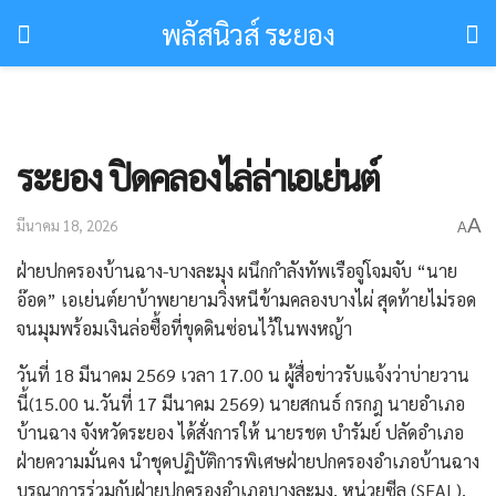
พลัสนิวส์ ระยอง
ระยอง ​ปิดคลองไล่ล่าเอเย่นต์
A
มีนาคม 18, 2026
A
​ฝ่ายปกครองบ้านฉาง-บางละมุง ผนึกกำลังทัพเรือจู่โจมจับ “นาย
อ๊อด” เอเย่นต์ยาบ้าพยายามวิ่งหนีข้ามคลองบางไผ่ สุดท้ายไม่รอด
จนมุมพร้อมเงินล่อซื้อที่ขุดดินซ่อนไว้ในพงหญ้า
วันที่ 18 มีนาคม 2569 เวลา 17.00 น ผู้สื่อข่าวรับแจ้งว่าบ่ายวาน
นี้(15.00 น.วันที่ 17 มีนาคม 2569) นายสกนธ์ กรกฎ นายอำเภอ
บ้านฉาง จังหวัดระยอง ได้สั่งการให้ นายรชต บำรัมย์ ปลัดอำเภอ
ฝ่ายความมั่นคง นำชุดปฏิบัติการพิเศษฝ่ายปกครองอำเภอบ้านฉาง
บูรณาการร่วมกับฝ่ายปกครองอำเภอบางละมุง, หน่วยซีล (SEAL),