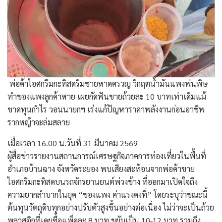
​ พ่อค้าไอศกรีมกะทิสดริมชายหาดครวญ วิกฤตน้ำมันแพงพ่นพิษ
ทำของแพงลูกค้าหาย เผยกัดฟันขายถ้วยละ 10 บาทเท่าเดิมแม้
ขาดทุนกำไร วอนนายกฯ เร่งแก้ปัญหาราคาพลังงานก่อนอาชีพ
รากหญ้าจะล่มสลาย
เมื่อเวลา 16.00 น.วันที่ 31 มีนาคม 2569
​ผู้สื่อข่าวรายงานสถานการณ์เศรษฐกิจภาคการท่องเที่ยวในพื้นที่
อำเภอบ้านฉาง จังหวัดระยอง พบเสียงสะท้อนจากพ่อค้าขาย
ไอศกรีมกะทิสดบนรถจักรยานยนต์พ่วงข้าง ที่ออกมาเปิดใจถึง
ความยากลำบากในยุค “ของแพง ค่าแรงคงที่” โดยระบุว่าขณะนี้
ต้นทุนวัตถุดิบทุกอย่างปรับตัวสูงขึ้นอย่างต่อเนื่อง ไม่ว่าจะเป็นถ้วย
พลาสติกที่เคยซื้อแพ็คละ 8 บาท ขยับเป็น 10-12 บาท รวมถึง