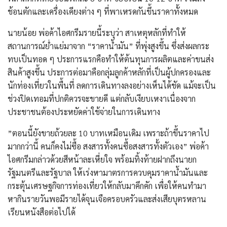
ช้อนตักและเครื่องเคียงต่าง ๆ ที่พาเหรดกันขึ้นราคาทั้งหมด
นายน้อย ​พ่อค้าไอศกรีมรายนี้ระบุว่า สาเหตุหลักที่ทำให้
สถานการณ์ย่ำแย่มาจาก “ราคาน้ำมัน” ที่พุ่งสูงขึ้น ซึ่งส่งผลกระ
ทบเป็นทอด ๆ ประการแรกคือทำให้ต้นทุนการผลิตและค่าขนส่ง
สินค้าสูงขึ้น ประการต่อมาคือกลุ่มลูกค้าหลักที่เป็นผู้ปกครองและ
นักท่องเที่ยวในพื้นที่ ลดการเดินทางลงอย่างเห็นได้ชัด แม้จะเป็น
ช่วงปิดเทอมที่ปกติควรจะขายดี แต่กลับเงียบเหงาเนื่องจาก
ประชาชนต้องประหยัดค่าใช้จ่ายในการเดินทาง
​”ตอนนี้ยังขายถ้วยละ 10 บาทเหมือนเดิม เพราะถ้าขึ้นราคาไป
มากกว่านี้ คนก็คงไม่ซื้อ สงสารทั้งคนซื้อสงสารทั้งตัวเอง” พ่อค้า
ไอศกรีมกล่าวด้วยสีหน้าละเหี่ยใจ พร้อมทิ้งท้ายฝากถึงนายก
รัฐมนตรีและรัฐบาล ให้เร่งหามาตรการควบคุมราคาน้ำมันและ
กระตุ้นเศรษฐกิจการท่องเที่ยวให้กลับมาคึกคัก เพื่อให้คนทำมา
หากินรายวันพอมีรายได้จุนเจือครอบครัวและส่งเสียบุตรหลาน
เรียนหนังสือต่อไปได้