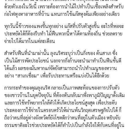
ด้วยตัวเองในวัยนี้ เพราะต้องการนำไม้ไปทำเป็นเชื้อเพลิงสำหรับ
ก่อไฟหุงหาอาหารที่บ้าน แทนการใช้แก๊สหุงต้มเพียงอย่างเดียว
​ทุกวันนี้ข้าวของแพงขึ้นทุกอย่าง แก๊สที่ปรับตัวสูงขึ้น อะไรที่พอจะ
ประหยัดได้ก็ต้องรีบทำ ไม้ฟืนพวกนี้หาได้ตามท้องถิ่น ช่วยลดราย
จ่ายไปได้มากในแต่ละเดือน
​สำหรับฟืนที่นำมาผ่านั้น ลุงนริศระบุว่าเป็นกิ่งของ ต้นสาเก ซึ่ง
เป็นไม้สารพัดประโยชน์ นอกจากกิ่งก้านจะนำมาทำเป็นฟืนชั้นดี
ได้แล้ว ผลของมันหากแก่จัดยังสามารถนำไปทำเมนูของหวาน
อย่าง “สาเกเชื่อม” เพื่อรับประทานหรือแบ่งปันได้อีกด้วย
​การกระทำของคุณลุงนริศ กลายเป็นภาพสะท้อนของการปรับตัว
ของชาวบ้านในยุคปัจจุบัน ที่ต้องหันกลับมาพึ่งพาภูมิปัญญาดั้งเดิม
และการใช้ทรัพยากรใกล้ตัวให้เกิดประโยชน์สูงสุด เพื่อประคับ
ประคองการใช้จ่ายในครอบครัวให้ผ่านพ้นวิกฤตเศรษฐกิจไปได้ ก็
ถือว่าคนที่อยู่ต่างจังหวัดก็ยังโชคดีกว่าคนที่อยู่ในตัวเมือง หยิบจับ
ธรรมชาติอะไรช่วยประหยัดได้ก็ทำไปเป็นกำลังใจให้กับคนที่อยู่ใน