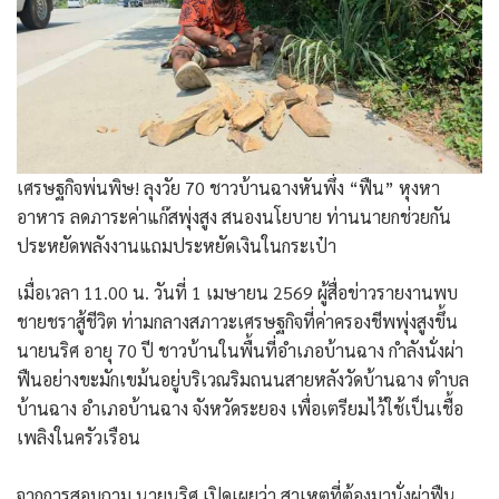
เศรษฐกิจพ่นพิษ! ลุงวัย 70 ชาวบ้านฉางหันพึ่ง “ฟืน” หุงหา
อาหาร ลดภาระค่าแก๊สพุ่งสูง สนองนโยบาย ท่านนายกช่วยกัน
ประหยัดพลังงานแถมประหยัดเงินในกระเป๋า
เมื่อเวลา 11.00 น. วันที่ 1 เมษายน 2569 ผู้สื่อข่าวรายงานพบ
ชายชราสู้ชีวิต ท่ามกลางสภาวะเศรษฐกิจที่ค่าครองชีพพุ่งสูงขึ้น
นายนริศ อายุ 70 ปี ชาวบ้านในพื้นที่อำเภอบ้านฉาง กำลังนั่งผ่า
ฟืนอย่างขะมักเขม้นอยู่บริเวณริมถนนสายหลังวัดบ้านฉาง ตำบล
บ้านฉาง อำเภอบ้านฉาง จังหวัดระยอง เพื่อเตรียมไว้ใช้เป็นเชื้อ
เพลิงในครัวเรือน
​จากการสอบถาม นายนริศ เปิดเผยว่า สาเหตุที่ต้องมานั่งผ่าฟืน