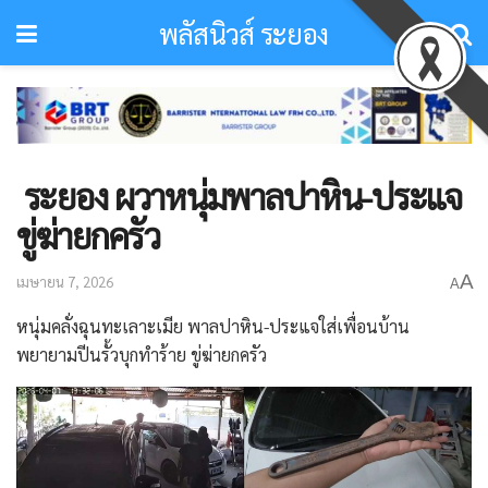
พลัสนิวส์ ระยอง
​ ระยอง ​ผวาหนุ่มพาลปาหิน-ประแจ
ขู่ฆ่ายกครัว
A
เมษายน 7, 2026
A
หนุ่มคลั่งฉุนทะเลาะเมีย พาลปาหิน-ประแจใส่เพื่อนบ้าน
พยายามปีนรั้วบุกทำร้าย ขู่ฆ่ายกครัว