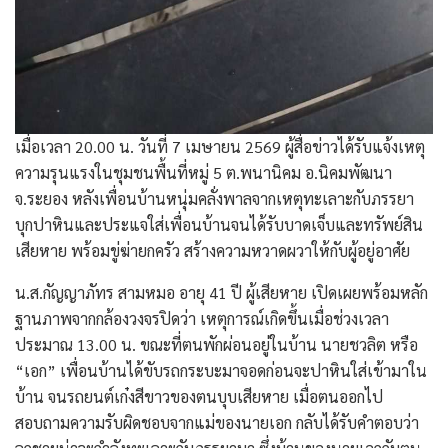
​เมื่อเวลา 20.00 น. วันที่ 7 เมษายน 2569 ผู้สื่อข่าวได้รับแจ้งเหตุ
ความรุนแรงในชุมชนพื้นที่หมู่ 5 ต.พนานิคม อ.นิคมพัฒนา
จ.ระยอง หลังเพื่อนบ้านหนุ่มคลั่งพาลจากเหตุทะเลาะกับภรรยา
บุกปาหินและประแจใส่เพื่อนบ้านจนได้รับบาดเจ็บและทรัพย์สิน
เสียหาย พร้อมขู่ฆ่ายกครัว สร้างความหวาดผวาให้กับผู้อยู่อาศัย
​น.ส.กัญญาภัทร สามหมอ อายุ 41 ปี ผู้เสียหาย เปิดเผยพร้อมหลัก
ฐานภาพจากกล้องวงจรปิดว่า เหตุการณ์เกิดขึ้นเมื่อช่วงเวลา
ประมาณ 13.00 น. ขณะที่ตนพักผ่อนอยู่ในบ้าน นายชวลิต หรือ
“เอก” เพื่อนบ้านได้ขับรถกระบะมาจอดก่อนจะปาหินใส่เข้ามาใน
บ้าน จนรถยนต์เก๋งสีขาวของตนบุบเสียหาย เมื่อตนออกไป
สอบถามความรับผิดชอบจากแม่ของนายเอก กลับได้รับคำตอบว่า