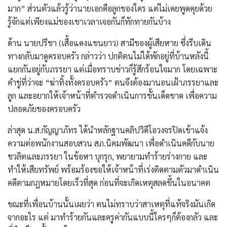
มาก” ส่วนตัวแล้วรู้ว่านายเอกคือลูกของใคร แต่ไม่เคยพูดคุยด้วย
รู้จักแต่เพียงแม่ของเขาเวลาเจอกันก็ทักทายกันบ้าง
ด้าน นายปรีชา (เสื้อแดงแขนยาว) สามีของผู้เสียหาย ซึ่งรีบเดิน
ทางกลับมาดูครอบครัว กล่าวว่า ปกติตนไม่ได้พักอยู่ที่บ้านหลังนี้
แยกกันอยู่กับภรรยา แต่เมื่อทราบข่าวก็รู้สึกร้อนใจมาก โดยเฉพาะ
คำขู่ที่ว่าจะ “ฆ่าทิ้งทั้งครอบครัว” ตนจึงต้องมานอนเฝ้าภรรยาและ
ลูก และอยากให้เจ้าหน้าที่ตำรวจดำเนินการขั้นเด็ดขาด เพื่อความ
ปลอดภัยของครอบครัว
​ล่าสุด น.ส.กัญญาภัทร ได้นำหลักฐานคลิปวิดีโอวงจรปิดเข้าแจ้ง
ความต่อพนักงานสอบสวน สภ.นิคมพัฒนา เพื่อดำเนินคดีกับนาย
ชวลิตและภรรยา ในข้อหา บุกรุก, พยายามทำร้ายร่างกาย และ
ทำให้เสียทรัพย์ พร้อมร้องขอให้เจ้าหน้าที่เร่งติดตามตัวมาดำเนิน
คดีตามกฎหมายโดยเร็วที่สุด ก่อนที่จะเกิดเหตุสลดขึ้นในอนาคต
ขณะที่เพื่อนบ้านนั้นเผยว่า ตนไม่ทราบว่าสาเหตุที่แท้จริงมันเกิด
จากอะไร แต่ มาทำร้ายกันและครูค่ากันแบบนี้ใครๆก็ต้องกลัว และ