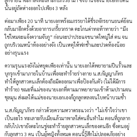
ลูกชายน่าจะกำลังทะเลาะกับภรรยามา ซึ่งบ้านของนายเอกกับตน
นั้นอยู่ถัดห่างออกไปเพียง 3 หลัง
​ต่อมาเพียง 20 นาที นายเอกพร้อมภรรยาได้ขี่รถจักรยานยนต์ย้อน
กลับมาอีกครั้งด้วยอาการเกรี้ยวกราด ตะโกนด่าทอท้าทายว่า “มึง
ใช่ไหมจะแจ้งความจับกู” ก่อนจะปาประแจขนาดใหญ่ใส่ ตน จน
ถูกบริเวณหน้าท้องอย่างจัง เป็นเหตุให้ฟกช้ำและปวดท้องน้อย
อย่างรุนแรง
​ความรุนแรงยังไม่หยุดเพียงเท่านั้น นายเอกได้พยายามปีนรั้วและ
บุกรุกเข้ามาภายในบ้านเพื่อจะทำร้ายร่างกาย น.ส.กัญญาภัทร
ทำให้ลูกสาวคนเล็กต้องถือมีดออกมาเพื่อป้องกันตัว (ไม่ได้มีการ
ทำร้าย) ขณะที่แม่ของนายเอกที่ตามมาพยายามเข้าห้ามปรามจน
ชุลมุน ส่งผลให้แม่ของนายเอกเองก็ถูกลูกหลงจนใบหน้าบวมช้ำ
​น.ส.กัญญาภัทร กล่าวด้วยความหวาดระแวงว่า “ไม่เข้าใจว่าเขา
เป็นอะไร ทะเลาะกับเมียแล้วมาพาลใส่คนอื่นทำไม ตอนที่ถูกลาก
กลับไปเขายังตะโกนขู่จะทำร้ายลูกสาวคนเล็กของตนอีก ซึ่งตนอยู่
กับลูกสาว 3 คน เป็นผู้หญิงทั้งหมด ตอนนี้รู้สึกไม่ปลอดภัยอย่าง