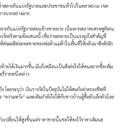
้าแม่ค้าสลากกินแบ่งรัฐบาลและประชาชนทั่วไปในตลาดStar เขต
างบวกอย่างมาก
านมาสลากกินแบ่งรัฐบาลค่อนข้างขายยาก เนื่องจากสภาพเศรษฐกิจจน
รางวัลจริงตามข้อเสนอนี้ เชื่อว่าจะกลายเป็นแรงจูงใจสำคัญที่
ส่งผลดีต่อยอดขายของพ่อค้าแม่ค้าในพื้นที่ให้กลับมาคึกคักอีก
ลขท้ายได้เงินมากขึ้น มันก็เหมือนเป็นสิ่งล่อใจให้คนอยากซื้อเพิ่ม
รี่รายหนึ่งกล่าว
่ง โดยระบุว่า เงินรางวัลในปัจจุบันไม่ได้สมกับค่าครองชีพที่
ง “ความหวัง” และเติมกำลังใจให้กับชาวบ้านผู้ซื้อตัวเล็กตัวน้อย
ับเปลี่ยนให้สูงขึ้นแต่ราคาขายนั้นขอให้คงไว้ราคาเดิมนะ