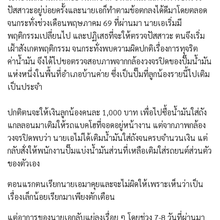
ปัสสาวะอยู่บ่อยครั้งและนายเอก็ทำตามข้อตกลงได้ดีมาโดยตลอด
​จนกระทั่งช่วงเดือนพฤษภาคม 69 ที่ผ่านมา นายเอเริ่มมี
พฤติกรรมเปลี่ยนไป และปฏิเสธที่จะให้ตรวจปัสสาวะ ตนจึงเริ่ม
เฝ้าสังเกตพฤติกรรม จนกระทั่งพบความผิดปกติเรื่องการทุจริต
ค่าน้ำมัน จึงได้ไปขอตรวจสอบภาพจากกล้องวงจรปิดของปั๊มน้ำมัน
แห่งหนึ่งในพื้นที่อำเภอบ้านค่าย ซึ่งเป็นปั๊มที่ลูกน้องรายนี้ไปเติม
เป็นประจำ
ปกติตนจะให้เงินลูกน้องคนละ 1,000 บาท เพื่อไปซื้อน้ำมันใส่ถัง
แกลลอนมาเติมให้รถแบคโฮที่จอดอยู่หน้างาน แต่จากภาพกล้อง
วงจรปิดพบว่า นายเอไม่ได้เติมน้ำมันใส่ถังจนครบจำนวนเงิน แต่
กลับสั่งให้พนักงานปั๊มแบ่งน้ำมันส่วนที่เหลือเติมใส่รถยนต์ส่วนตัว
ของตัวเอง
​ตอนแรกตนเรียกนายเอมาคุยและจะไม่ผิดให้เพราะเห็นว่าเป็น
เรื่องเล็กน้อยเรียกมาเพียงตักเตือน
แต่อาการของนายเอกลับแย่ลงเรื่อย ๆ โดยช่วง 7-8 วันที่ผ่านมา