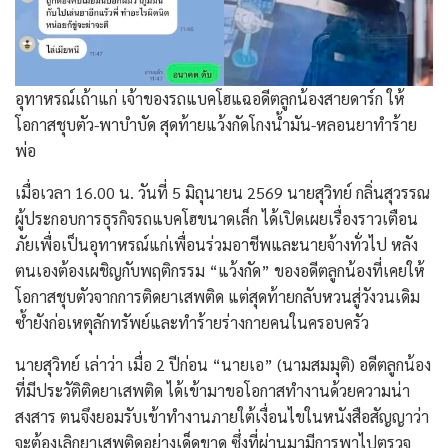
อุทาหรณ์เถ้าแก่ เจ้าของรถแบคโฮแฉอดีตลูกน้องสายดาร์ก ให้
โอกาสชุบตัว-พาบำบัด สุดท้ายแว้งกัดโกงน้ำมัน-หลอนยาทำร้าย
พ่อ
เมื่อเวลา 16.00 น. วันที่ 5 มิถุนายน 2569 นายสุวิทย์ กลิ่นสุวรรณ
ผู้ประกอบการธุรกิจรถแบคโฮขนาดเล็ก ได้เปิดเผยเรื่องราวเตือน
ภัยเพื่อเป็นอุทาหรณ์แก่เพื่อนร่วมอาชีพและนายจ้างทั่วไป หลัง
ตนเองต้องเผชิญกับพฤติกรรม “แว้งกัด” ของอดีตลูกน้องที่เคยให้
โอกาสชุบตัวจากการติดยาเสพติด แต่สุดท้ายกลับหวนสู่วังวนเดิม
ซ้ำยังก่อเหตุลักทรัพย์และทำร้ายร่างกายคนในครอบครัว
​นายสุวิทย์ เล่าว่า เมื่อ 2 ปีก่อน “นายเอ” (นามสมมุติ) อดีตลูกน้อง
ที่มีประวัติติดยาเสพติด ได้เข้ามาขอโอกาสทำงานด้วยความน่า
สงสาร ตนจึงยอมรับเข้าทำงานภายใต้เงื่อนไขในหนังสือสัญญาว่า
จะต้องเลิกยาเสพติดอย่างเด็ดขาด ซึ่งที่ผ่านมามีการพาไปตรวจ