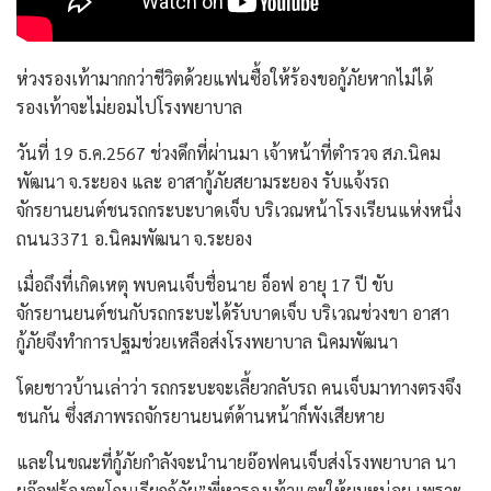
ห่วงรองเท้ามากกว่าชีวิตด้วยแฟนซื้อให้ร้องขอกู้ภัยหากไม่ได้
รองเท้าจะไม่ยอมไปโรงพยาบาล
วันที่ 19 ธ.ค.2567 ช่วงดึกที่ผ่านมา เจ้าหน้าที่ตำรวจ สภ.นิคม
พัฒนา จ.ระยอง และ อาสากู้ภัยสยามระยอง รับแจ้งรถ
จักรยานยนต์ชนรถกระบะบาดเจ็บ บริเวณหน้าโรงเรียนแห่งหนึ่ง
ถนน3371 อ.นิคมพัฒนา จ.ระยอง
เมื่อถึงที่เกิดเหตุ พบคนเจ็บชื่อนาย อ็อฟ อายุ 17 ปี ขับ
จักรยานยนต์ชนกับรถกระบะได้รับบาดเจ็บ บริเวณช่วงขา อาสา
กู้ภัยจึงทำการปฐมช่วยเหลือส่งโรงพยาบาล นิคมพัฒนา
โดยชาวบ้านเล่าว่า รถกระบะจะเลี้ยวกลับรถ คนเจ็บมาทางตรงจึง
ชนกัน ซึ่งสภาพรถจักรยานยนต์ด้านหน้าก็พังเสียหาย
และในขณะที่กู้ภัยกำลังจะนำนายอ๊อฟคนเจ็บส่งโรงพยาบาล นา
ยอ๊อฟร้องตะโกนเรียกกู้ภัย”พี่หารองเท้าแตะให้ผมหน่อย เพราะ