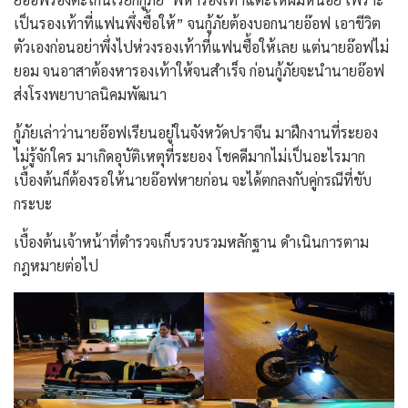
เป็นรองเท้าที่แฟนพึ่งซื้อให้” จนกู้ภัยต้องบอกนายอ๊อฟ เอาขีวิต
ตัวเองก่อนอย่าพึ่งไปห่วงรองเท้าที่แฟนซื้อให้เลย แต่นายอ๊อฟไม่
ยอม จนอาสาต้องหารองเท้าให้จนสำเร็จ ก่อนกู้ภัยจะนำนายอ๊อฟ
ส่งโรงพยาบาลนิคมพัฒนา
กู้ภัยเล่าว่านายอ๊อฟเรียนอยู่ในจังหวัดปราจีน มาฝึกงานที่ระยอง
ไม่รู้จักใคร มาเกิดอุบัติเหตุที่ระยอง โชคดีมากไม่เป็นอะไรมาก
เบื้องต้นก็ต้องรอให้นายอ๊อฟหายก่อน จะได้ตกลงกับคู่กรณีที่ขับ
กระบะ
เบื้องต้นเจ้าหน้าที่ตำรวจเก็บรวบรวมหลักฐาน ดำเนินการตาม
กฎหมายต่อไป