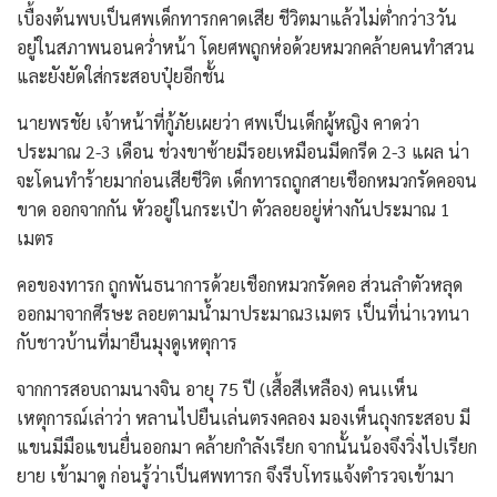
เบื้องต้นพบเป็นศพเด็กทารกคาดเสีย ชีวิตมาแล้วไม่ต่ำกว่า3วัน
อยู่ในสภาพนอนคว่ำหน้า โดยศพถูกห่อด้วยหมวกคล้ายคนทำสวน
และยังยัดใส่กระสอบปุ๋ยอีกชั้น
นายพรชัย เจ้าหน้าที่กู้ภัยเผยว่า ศพเป็นเด็กผู้หญิง คาดว่า
ประมาณ 2-3 เดือน ช่วงขาซ้ายมีรอยเหมือนมีดกรีด 2-3 แผล น่า
จะโดนทำร้ายมาก่อนเสียชีวิต เด็กทารถถูกสายเชือกหมวกรัดคอจน
ขาด ออกจากกัน หัวอยู่ในกระเป๋า ตัวลอยอยู่ห่างกันประมาณ 1
เมตร
คอของทารก ถูกพันธนาการด้วยเชือกหมวกรัดคอ ส่วนลำตัวหลุด
ออกมาจากศีรษะ ลอยตามน้ำมาประมาณ3เมตร เป็นที่น่าเวทนา
กับชาวบ้านที่มายืนมุงดูเหตุการ
จากการสอบถามนางจิน อายุ 75 ปี (เสื้อสีเหลือง) คนเเห็น
เหตุการณ์เล่าว่า หลานไปยืนเล่นตรงคลอง มองเห็นถุงกระสอบ มี
แขนมีมือแขนยื่นออกมา คล้ายกำลังเรียก จากนั้นน้องจึงวิ่งไปเรียก
ยาย เข้ามาดู ก่อนรู้ว่าเป็นศพทารก จึงรีบโทรแจ้งตำรวจเข้ามา