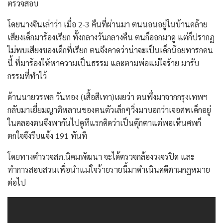
ตรวจสอบ
โดยนางจินเล่าว่า เมื่อ 2-3 คืนที่ผ่านมา ตนนอนอยู่ในบ้านคล้าย
เสียงเด็กมาร้องเรียก ทั้งกลางวันกลางคืน ตนก็ออกมาดู แต่ก็ปรากฏ
ไม่พบเสียงของเด็กที่เรียก ตนจึงคาดว่าน่าจะเป็นเด็กน้อยทารกคน
นี้ ที่มาร้องให้หาความเป็นธรรม และตามพ่อแม่ใจร้าย มารับ
กรรมที่ทำไว้
ด้านนายวรพล วันทอง (เสื้อสีเทา)เผยว่า ตนพึ่งมาจากกรุงเทพฯ
กลับมาเยี่ยมญาติหลานของตนตัวเล็กๆวิ่งมาบอกว่าเจอศพเด็กอยู่
ในคลองตนจึงพากันไปดูทีแรกคิดว่าเป็นตุ๊กตาแต่พอเห็นศพก็
ตกใจจึงรีบแจ้ง 191 ทันที
โดยทางตำรวจสภ.นิคมพัฒนา จะได้ตรวจกล้องวงจรปิด และ
ทำการสอบสวนเพื่อนำแม่ใจร้ายรายนี้มาดำเนินคดีตามกฎหมาย
ต่อไป