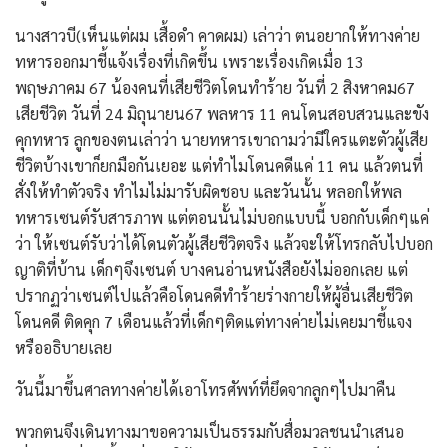
นางสาวบี(เห็นแต่ผม เสื้อดำ คาดผม) เล่าว่า ตนอยากให้ทางค่าย
ทหารออกมาชี้แจ้งเรื่องที่เกิดขึ้น เพราะเรื่องเกิดเมื่อ 13
พฤษภาคม 67 น้องคนที่เสียชีวิตโดนทำร้าย วันที่ 2 สิงหาคม67
เสียชีวิต วันที่ 24 มิถุนายน67 พลหาร 11 คนโดนสอบสวนและขัง
คุกทหาร ลูกของตนเล่าว่า นายทหารเขาถามว่ามีใครแตะตัวผู้เสีย
ชีวิตบ้างเขาก็ยกมือกันเยอะ แต่ทำไมโดนคดีแค่ 11 คน แล้วตนที่
สั่งให้ทำตัวจริง ทำไมไม่มารับผิดชอบ และวันนั้น หลอกให้พล
ทหารเซนต์รับสารภาพ แต่ตอนนั้นไม่บอกแบบนี้ บอกกับเด็กๆแค่
ว่า ให้เซนต์รับว่าได้โดนตัวผู้เสียชีวิตจริง แล้วจะให้โทรกลับไปบอก
ญาติที่บ้าน เด็กๆจึงเซนต์ บางคนอ่านหนังสือยังไม่ออกเลย แต่
ปรากฏว่าเซนต์ไปแล้วคือโดนคดีทำร้ายร่างกายให้ผู้อื่นเสียชีวิต
โดนคดี ติดคุก 7 เดือนแล้วที่เด็กๆติดแต่ทางค่ายไม่เคยมาชี้แจง
หรืออธิบายเลย
วันนี้มาขึ้นศาลทางค่ายได้เอาโทรศัพท์ที่ยึดจากลูกๆไปมาคืน
พวกตนจึงเดินทางมาขอความเป็นธรรมกับสื่อมวลชนนำเสนอ